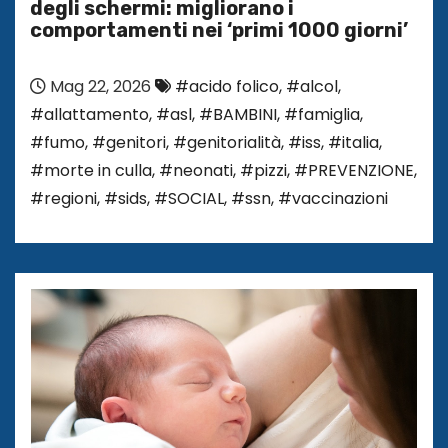
degli schermi: migliorano i
comportamenti nei ‘primi 1000 giorni’
Mag 22, 2026
#acido folico
,
#alcol
,
#allattamento
,
#asl
,
#BAMBINI
,
#famiglia
,
#fumo
,
#genitori
,
#genitorialità
,
#iss
,
#italia
,
#morte in culla
,
#neonati
,
#pizzi
,
#PREVENZIONE
,
#regioni
,
#sids
,
#SOCIAL
,
#ssn
,
#vaccinazioni