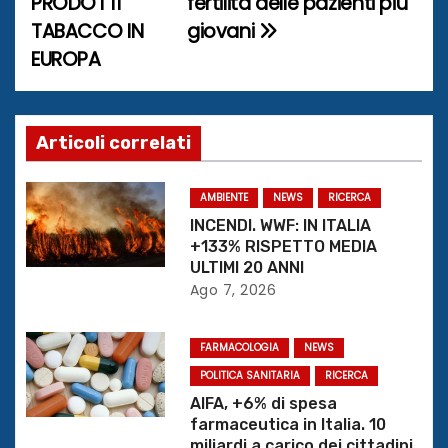
PRODOTTI
fertilità delle pazienti più
v
TABACCO IN
giovani
i
EUROPA
g
a
Articoli correlati
z
AMBIENTE
NEWS
RICERCA
i
INCENDI. WWF: IN ITALIA
+133% RISPETTO MEDIA
o
ULTIMI 20 ANNI
Ago 7, 2026
n
e
FARMACOLOGIA
NEWS
POLITICA SANITARIA
RICERCA
a
AIFA, +6% di spesa
r
farmaceutica in Italia. 10
miliardi a carico dei cittadini