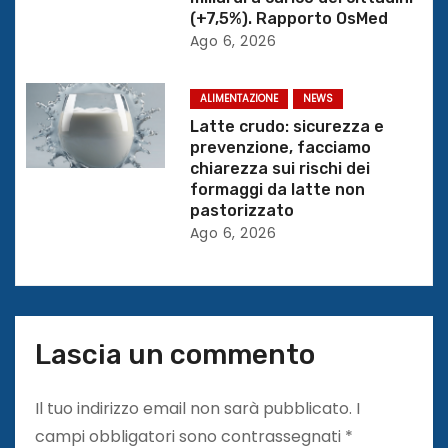
t
(+7,5%). Rapporto OsMed
Ago 6, 2026
i
c
ALIMENTAZIONE
NEWS
Latte crudo: sicurezza e
o
prevenzione, facciamo
chiarezza sui rischi dei
l
formaggi da latte non
pastorizzato
i
Ago 6, 2026
Lascia un commento
Il tuo indirizzo email non sarà pubblicato.
I
campi obbligatori sono contrassegnati
*