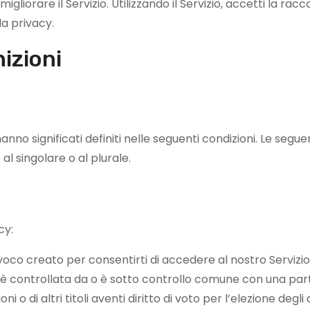
migliorare il Servizio. Utilizzando il Servizio, accetti la racco
la privacy.
nizioni
hanno significati definiti nelle seguenti condizioni. Le segue
 singolare o al plurale.
cy:
oco creato per consentirti di accedere al nostro Servizio o
 è controllata da o è sotto controllo comune con una parte
ni o di altri titoli aventi diritto di voto per l’elezione degl