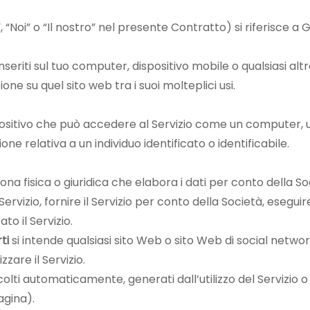
, “Noi” o “Il nostro” nel presente Contratto) si riferisce 
seriti sul tuo computer, dispositivo mobile o qualsiasi altr
one su quel sito web tra i suoi molteplici usi.
positivo che può accedere al Servizio come un computer, un
ne relativa a un individuo identificato o identificabile.
ona fisica o giuridica che elabora i dati per conto della Soci
Servizio, fornire il Servizio per conto della Società, eseguire 
to il Servizio.
ti
si intende qualsiasi sito Web o sito Web di social netwo
zare il Servizio.
ccolti automaticamente, generati dall’utilizzo del Servizio o
agina).