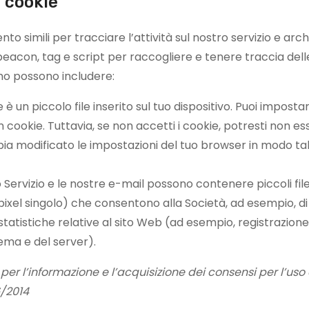
 cookie
to simili per tracciare l’attività sul nostro servizio e arc
eacon, tag e script per raccogliere e tenere traccia dell
iamo possono includere:
 è un piccolo file inserito sul tuo dispositivo. Puoi impostare
 cookie. Tuttavia, se non accetti i cookie, potresti non ess
a modificato le impostazioni del tuo browser in modo tale d
o Servizio e le nostre e-mail possono contenere piccoli fi
 pixel singolo) che consentono alla Società, ad esempio, di
statistiche relative al sito Web (ad esempio, registrazion
tema e del server).
er l’informazione e l’acquisizione dei consensi per l’uso 
6/2014