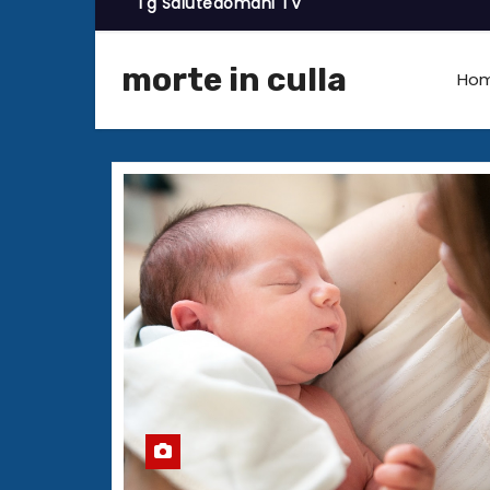
Tg Salutedomani TV
morte in culla
Ho