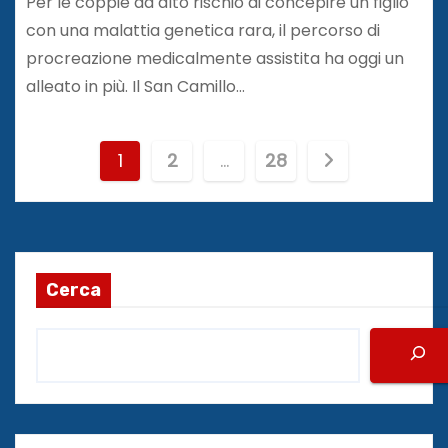
Per le coppie ad alto rischio di concepire un figlio
con una malattia genetica rara, il percorso di
procreazione medicalmente assistita ha oggi un
alleato in più. Il San Camillo…
P
1
2
…
28
a
g
i
Cerca
n
a
z