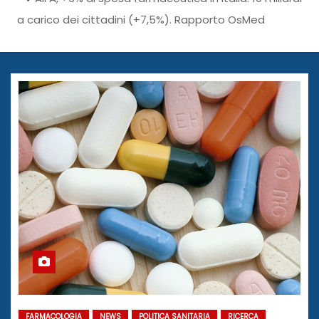
a carico dei cittadini (+7,5%). Rapporto OsMed
FARMACOLOGIA
NEWS
POLITICA SANITARIA
RICERCA