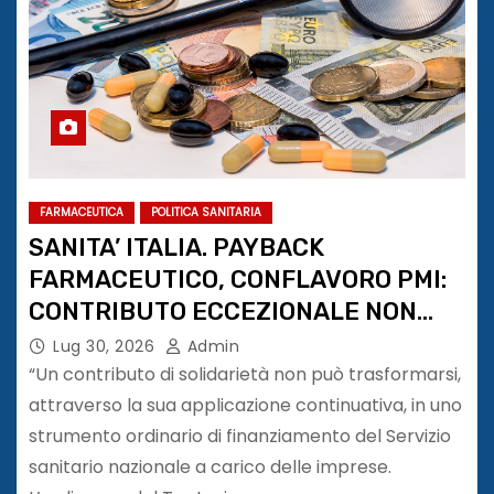
FARMACEUTICA
POLITICA SANITARIA
SANITA’ ITALIA. PAYBACK
FARMACEUTICO, CONFLAVORO PMI:
CONTRIBUTO ECCEZIONALE NON
PUÒ DIVENTARE PRELIEVO
Lug 30, 2026
Admin
PERMANENTE
“Un contributo di solidarietà non può trasformarsi,
attraverso la sua applicazione continuativa, in uno
strumento ordinario di finanziamento del Servizio
sanitario nazionale a carico delle imprese.