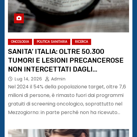
ONCOLOGIA
POLITICA SANITARIA
RICERCA
SANITA’ ITALIA: OLTRE 50.300
TUMORI E LESIONI PRECANCEROSE
NON INTERCETTATI DAGLI
SCREENING ORGANIZZATI
Lug 14, 2026
Admin
Nel 2024 il 54% della popolazione target, oltre 7,6
milioni di persone, è rimasto fuori dai programmi
gratuiti di screening oncologico, soprattutto nel
Mezzogiorno: in parte perché non ha ricevuto…