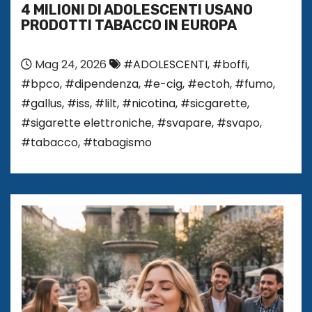
4 MILIONI DI ADOLESCENTI USANO
PRODOTTI TABACCO IN EUROPA
Mag 24, 2026
#ADOLESCENTI
,
#boffi
,
#bpco
,
#dipendenza
,
#e-cig
,
#ectoh
,
#fumo
,
#gallus
,
#iss
,
#lilt
,
#nicotina
,
#sicgarette
,
#sigarette elettroniche
,
#svapare
,
#svapo
,
#tabacco
,
#tabagismo