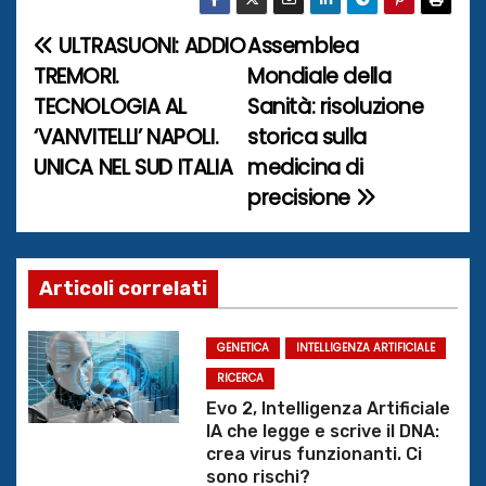
ULTRASUONI: ADDIO
Assemblea
N
TREMORI.
Mondiale della
a
TECNOLOGIA AL
Sanità: risoluzione
‘VANVITELLI’ NAPOLI.
storica sulla
v
UNICA NEL SUD ITALIA
medicina di
i
precisione
g
a
Articoli correlati
z
GENETICA
INTELLIGENZA ARTIFICIALE
i
RICERCA
o
Evo 2, Intelligenza Artificiale
IA che legge e scrive il DNA:
n
crea virus funzionanti. Ci
sono rischi?