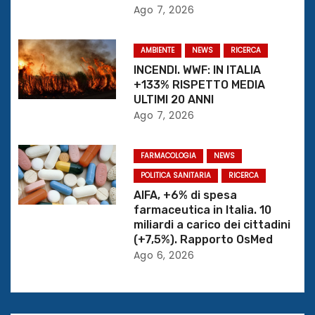
e
Ago 7, 2026
a
AMBIENTE
NEWS
RICERCA
r
INCENDI. WWF: IN ITALIA
+133% RISPETTO MEDIA
t
ULTIMI 20 ANNI
Ago 7, 2026
i
c
FARMACOLOGIA
NEWS
POLITICA SANITARIA
RICERCA
o
AIFA, +6% di spesa
farmaceutica in Italia. 10
l
miliardi a carico dei cittadini
(+7,5%). Rapporto OsMed
i
Ago 6, 2026