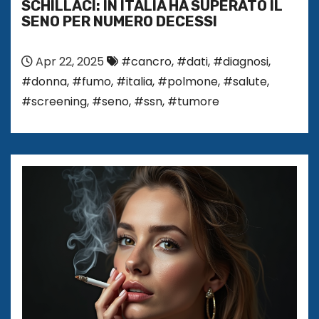
SCHILLACI: IN ITALIA HA SUPERATO IL
SENO PER NUMERO DECESSI
Apr 22, 2025
#cancro
,
#dati
,
#diagnosi
,
#donna
,
#fumo
,
#italia
,
#polmone
,
#salute
,
#screening
,
#seno
,
#ssn
,
#tumore