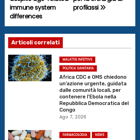
v
immune system
profilassi
i
differences
g
a
Articoli correlati
z
MALATTIE INFETTIVE
i
POLITICA SANITARIA
o
Africa CDC e OMS chiedono
un’azione urgente, guidata
n
dalle comunità locali, per
contenere l’Ebola nella
e
Repubblica Democratica del
Congo
a
Ago 7, 2026
r
FARMACOLOGIA
NEWS