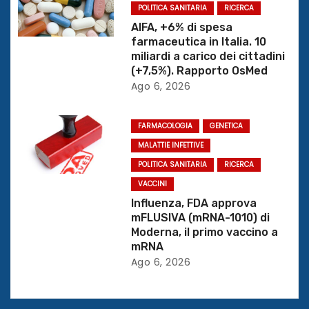
t
POLITICA SANITARIA
RICERCA
AIFA, +6% di spesa
i
farmaceutica in Italia. 10
miliardi a carico dei cittadini
c
(+7,5%). Rapporto OsMed
Ago 6, 2026
o
l
FARMACOLOGIA
GENETICA
MALATTIE INFETTIVE
i
POLITICA SANITARIA
RICERCA
VACCINI
Influenza, FDA approva
mFLUSIVA (mRNA-1010) di
Moderna, il primo vaccino a
mRNA
Ago 6, 2026