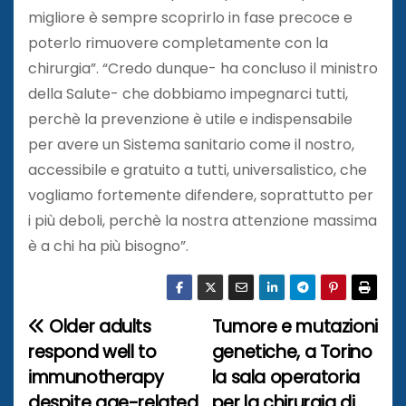
migliore è sempre scoprirlo in fase precoce e
poterlo rimuovere completamente con la
chirurgia”. “Credo dunque- ha concluso il ministro
della Salute- che dobbiamo impegnarci tutti,
perchè la prevenzione è utile e indispensabile
per avere un Sistema sanitario come il nostro,
accessibile e gratuito a tutti, universalistico, che
vogliamo fortemente difendere, soprattutto per
i più deboli, perchè la nostra attenzione massima
è a chi ha più bisogno”.
Older adults
Tumore e mutazioni
N
respond well to
genetiche, a Torino
a
immunotherapy
la sala operatoria
despite age-related
per la chirurgia di