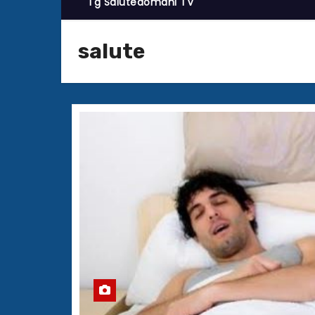
Tg Salutedomani TV
salute