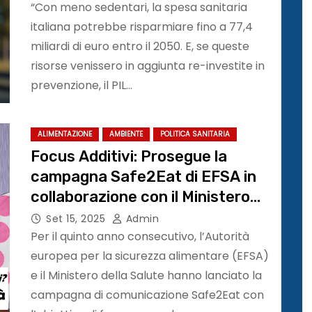
“Con meno sedentari, la spesa sanitaria
italiana potrebbe risparmiare fino a 77,4
miliardi di euro entro il 2050. E, se queste
risorse venissero in aggiunta re-investite in
prevenzione, il PIL…
ALIMENTAZIONE
AMBIENTE
POLITICA SANITARIA
Focus Additivi: Prosegue la
campagna Safe2Eat di EFSA in
collaborazione con il Ministero
della Salute
Set 15, 2025
Admin
Per il quinto anno consecutivo, l’Autorità
europea per la sicurezza alimentare (EFSA)
e il Ministero della Salute hanno lanciato la
campagna di comunicazione Safe2Eat con