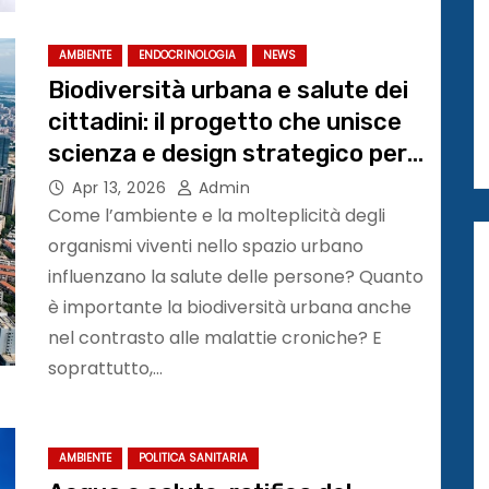
AMBIENTE
ENDOCRINOLOGIA
NEWS
Biodiversità urbana e salute dei
cittadini: il progetto che unisce
scienza e design strategico per
la salute nelle città
Apr 13, 2026
Admin
Come l’ambiente e la molteplicità degli
organismi viventi nello spazio urbano
influenzano la salute delle persone? Quanto
è importante la biodiversità urbana anche
nel contrasto alle malattie croniche? E
soprattutto,…
AMBIENTE
POLITICA SANITARIA