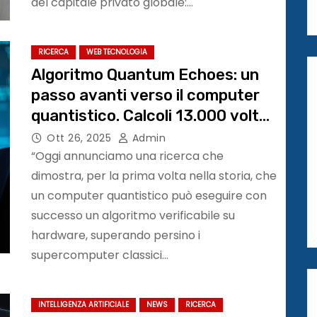
del capitale privato globale:…
RICERCA
WEB TECNOLOGIA
Algoritmo Quantum Echoes: un
passo avanti verso il computer
quantistico. Calcoli 13.000 volte
piu’ veloce dei supercomputer
Ott 26, 2025
Admin
“Oggi annunciamo una ricerca che
dimostra, per la prima volta nella storia, che
un computer quantistico può eseguire con
successo un algoritmo verificabile su
hardware, superando persino i
supercomputer classici…
INTELLIGENZA ARTIFICIALE
NEWS
RICERCA