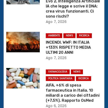
Evo 2, Intelligenza Artificiale
IA che legge e scrive il DNA:
e
crea virus funzionanti. Ci
sono rischi?
a
Ago 7, 2026
r
AMBIENTE
NEWS
RICERCA
t
INCENDI. WWF: IN ITALIA
+133% RISPETTO MEDIA
i
ULTIMI 20 ANNI
Ago 7, 2026
c
o
FARMACOLOGIA
NEWS
l
POLITICA SANITARIA
RICERCA
AIFA, +6% di spesa
i
farmaceutica in Italia. 10
miliardi a carico dei cittadini
(+7,5%). Rapporto OsMed
Ago 6, 2026