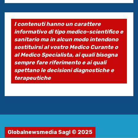
I contenuti hanno un carattere
informativo di tipo medico-scientifico e
sanitario ma in alcun modo intendono
sostituirsi al vostro Medico Curante o
al Medico Specialista, ai quali bisogna
sempre fare riferimento e ai quali
spettano le decisioni diagnostiche e
terapeutiche
Globalnewsmedia Sagl © 2025