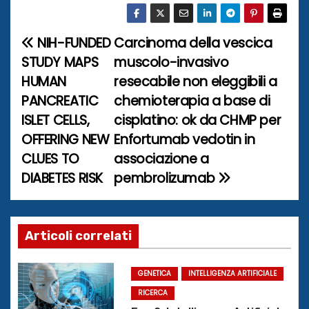
NIH-FUNDED
Carcinoma della vescica
N
STUDY MAPS
muscolo-invasivo
a
HUMAN
resecabile non eleggibili a
PANCREATIC
chemioterapia a base di
v
ISLET CELLS,
cisplatino: ok da CHMP per
i
OFFERING NEW
Enfortumab vedotin in
CLUES TO
associazione a
g
DIABETES RISK
pembrolizumab
a
z
Articoli correlati
i
o
GENETICA
INTELLIGENZA ARTIFICIALE
RICERCA
n