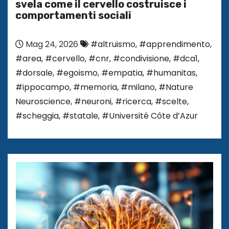
svela come il cervello costruisce i
comportamenti sociali
Mag 24, 2026
#altruismo
,
#apprendimento
,
#area
,
#cervello
,
#cnr
,
#condivisione
,
#dca1
,
#dorsale
,
#egoismo
,
#empatia
,
#humanitas
,
#ippocampo
,
#memoria
,
#milano
,
#Nature
Neuroscience
,
#neuroni
,
#ricerca
,
#scelte
,
#scheggia
,
#statale
,
#Université Côte d’Azur