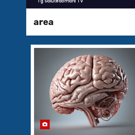
Tg Salutedomani TV
area