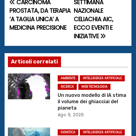
CARCINOMA
SETTIMANA
N
PROSTATA, DA TERAPIA
NAZIONALE
a
‘A TAGLIA UNICA’ A
CELIACHIA AIC,
MEDICINA PRECISIONE
ECCO EVENTI E
v
INIZIATIVE
i
g
Articoli correlati
a
z
AMBIENTE
INTELLIGENZA ARTIFICIALE
RICERCA
WEB TECNOLOGIA
i
Un nuovo modello di IA stima
il volume dei ghiacciai del
o
pianeta
Ago 9, 2026
n
e
GENETICA
INTELLIGENZA ARTIFICIALE