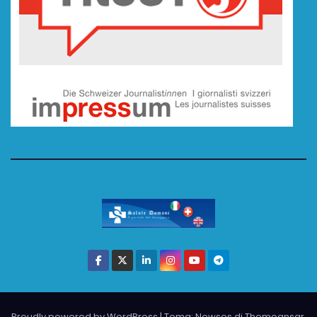
Proudly powered by WordPress
|
Tema: Newses di
Themeansar
.