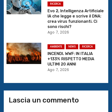
RICERCA
a
Evo 2, Intelligenza Artificiale
r
IA che legge e scrive il DNA:
crea virus funzionanti. Ci
t
sono rischi?
Ago 7, 2026
i
c
AMBIENTE
NEWS
RICERCA
INCENDI. WWF: IN ITALIA
o
+133% RISPETTO MEDIA
ULTIMI 20 ANNI
l
Ago 7, 2026
i
Lascia un commento