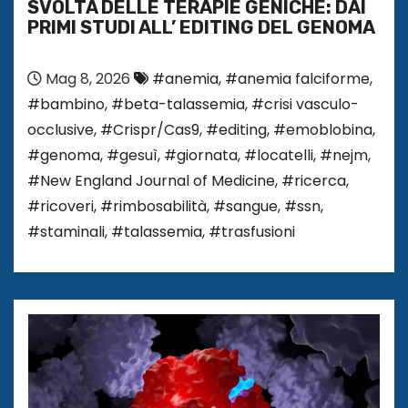
SVOLTA DELLE TERAPIE GENICHE: DAI
PRIMI STUDI ALL’ EDITING DEL GENOMA
Mag 8, 2026
#anemia
,
#anemia falciforme
,
#bambino
,
#beta-talassemia
,
#crisi vasculo-
occlusive
,
#Crispr/Cas9
,
#editing
,
#emoblobina
,
#genoma
,
#gesuì
,
#giornata
,
#locatelli
,
#nejm
,
#New England Journal of Medicine
,
#ricerca
,
#ricoveri
,
#rimbosabilità
,
#sangue
,
#ssn
,
#staminali
,
#talassemia
,
#trasfusioni