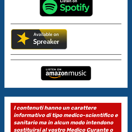
I contenuti hanno un carattere
informativo di tipo medico-scientifico e
sanitario ma in alcun modo intendono
sostituirsi al vostro Medico Curante o