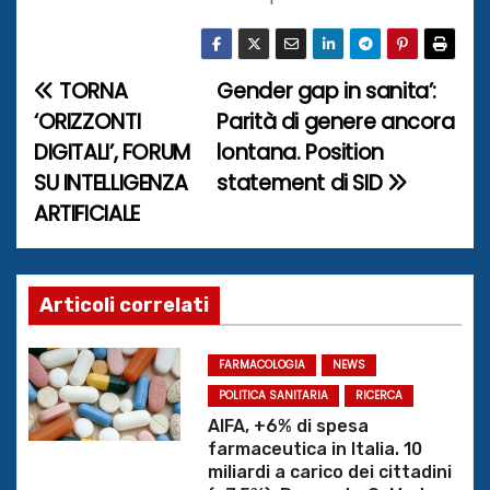
TORNA
Gender gap in sanita’:
N
‘ORIZZONTI
Parità di genere ancora
a
DIGITALI’, FORUM
lontana. Position
SU INTELLIGENZA
statement di SID
v
ARTIFICIALE
i
g
Articoli correlati
a
z
FARMACOLOGIA
NEWS
POLITICA SANITARIA
RICERCA
i
AIFA, +6% di spesa
farmaceutica in Italia. 10
o
miliardi a carico dei cittadini