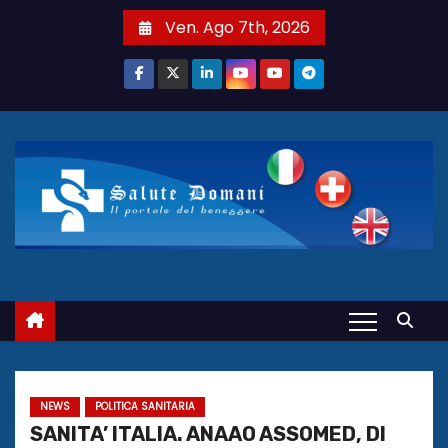
S
Ven. Ago 7th, 2026
a
l
t
a
a
l
c
o
n
t
e
n
u
t
NEWS
POLITICA SANITARIA
o
SANITA’ ITALIA. ANAAO ASSOMED, DI