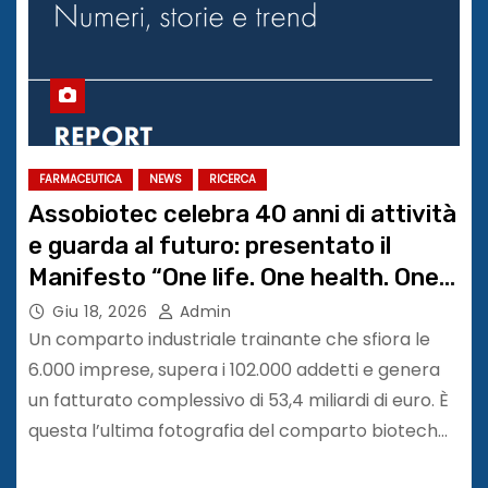
FARMACEUTICA
NEWS
RICERCA
Assobiotec celebra 40 anni di attività
e guarda al futuro: presentato il
Manifesto “One life. One health. One
future” e lanciato il percorso
Giu 18, 2026
Admin
“Orizzonte Biotech 2036” . Rinnovato
Un comparto industriale trainante che sfiora le
il Consiglio Direttivo
6.000 imprese, supera i 102.000 addetti e genera
un fatturato complessivo di 53,4 miliardi di euro. È
questa l’ultima fotografia del comparto biotech…