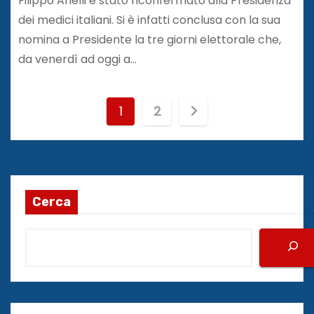
Filippo Anelli è stato riconfermato alla Presidenza
dei medici italiani. Si è infatti conclusa con la sua
nomina a Presidente la tre giorni elettorale che,
da venerdì ad oggi a…
P
1
2
a
g
i
Cerca
n
a
z