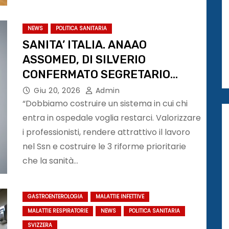
NEWS
POLITICA SANITARIA
SANITA’ ITALIA. ANAAO
ASSOMED, DI SILVERIO
CONFERMATO SEGRETARIO
NAZIONALE 2026-2030
Giu 20, 2026
Admin
“Dobbiamo costruire un sistema in cui chi
entra in ospedale voglia restarci. Valorizzare
i professionisti, rendere attrattivo il lavoro
nel Ssn e costruire le 3 riforme prioritarie
che la sanità…
GASTROENTEROLOGIA
MALATTIE INFETTIVE
MALATTIE RESPIRATORIE
NEWS
POLITICA SANITARIA
SVIZZERA