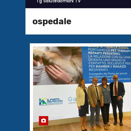
Tg Salutedomani TV
ospedale