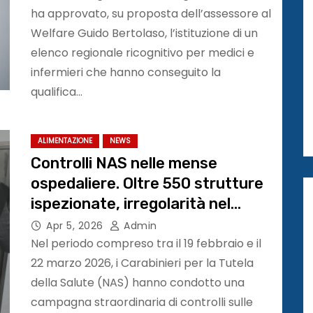
ha approvato, su proposta dell’assessore al
Welfare Guido Bertolaso, l’istituzione di un
elenco regionale ricognitivo per medici e
infermieri che hanno conseguito la
qualifica…
ALIMENTAZIONE
NEWS
Controlli NAS nelle mense
ospedaliere. Oltre 550 strutture
ispezionate, irregolarità nel
42,7% dei casi
Apr 5, 2026
Admin
Nel periodo compreso tra il 19 febbraio e il
22 marzo 2026, i Carabinieri per la Tutela
della Salute (NAS) hanno condotto una
campagna straordinaria di controlli sulle