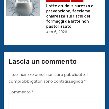
c
Latte crudo: sicurezza e
o
prevenzione, facciamo
chiarezza sui rischi dei
l
formaggi da latte non
pastorizzato
i
Ago 6, 2026
Lascia un commento
Il tuo indirizzo email non sarà pubblicato.
I
campi obbligatori sono contrassegnati
*
Commento
*