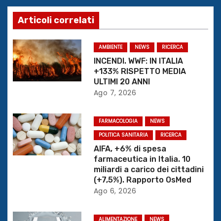
a
Articoli correlati
z
AMBIENTE
NEWS
RICERCA
i
INCENDI. WWF: IN ITALIA
+133% RISPETTO MEDIA
o
ULTIMI 20 ANNI
Ago 7, 2026
n
e
FARMACOLOGIA
NEWS
POLITICA SANITARIA
RICERCA
a
AIFA, +6% di spesa
r
farmaceutica in Italia. 10
miliardi a carico dei cittadini
t
(+7,5%). Rapporto OsMed
Ago 6, 2026
i
ALIMENTAZIONE
NEWS