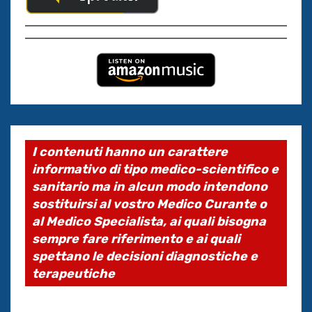
I contenuti hanno un carattere
informativo di tipo medico-scientifico e
sanitario ma in alcun modo intendono
sostituirsi al vostro Medico Curante o
al Medico Specialista, ai quali bisogna
sempre fare riferimento e ai quali
spettano le decisioni diagnostiche e
terapeutiche