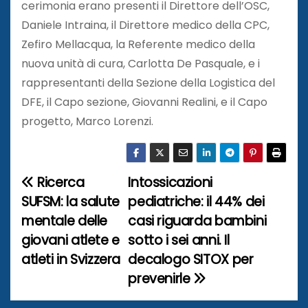
cerimonia erano presenti il Direttore dell’OSC,
Daniele Intraina, il Direttore medico della CPC,
Zefiro Mellacqua, la Referente medico della
nuova unità di cura, Carlotta De Pasquale, e i
rappresentanti della Sezione della Logistica del
DFE, il Capo sezione, Giovanni Realini, e il Capo
progetto, Marco Lorenzi.
Ricerca
Intossicazioni
N
SUFSM: la salute
pediatriche: il 44% dei
a
mentale delle
casi riguarda bambini
giovani atlete e
sotto i sei anni. Il
v
atleti in Svizzera
decalogo SITOX per
i
prevenirle
g