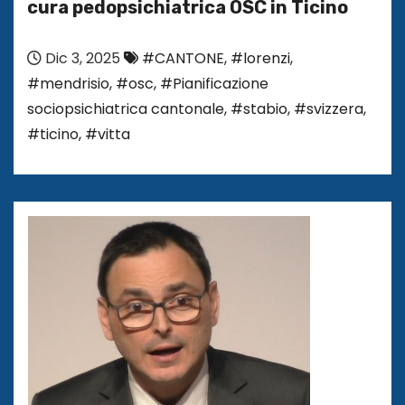
cura pedopsichiatrica OSC in Ticino
Dic 3, 2025
#CANTONE
,
#lorenzi
,
#mendrisio
,
#osc
,
#Pianificazione
sociopsichiatrica cantonale
,
#stabio
,
#svizzera
,
#ticino
,
#vitta