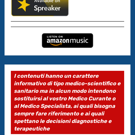
I contenuti hanno un carattere
informativo di tipo medico-scientifico e
sanitario ma in alcun modo intendono
sostituirsi al vostro Medico Curante o
al Medico Specialista, ai quali bisogna
sempre fare riferimento e ai quali
spettano le decisioni diagnostiche e
terapeutiche