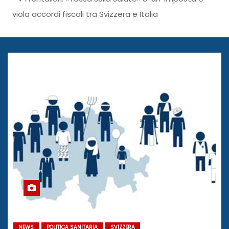
viola accordi fiscali tra Svizzera e Italia
NEWS
POLITICA SANITARIA
SVIZZERA