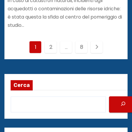
in caso di catastrofi naturali, incidenti agli
acquedotti o contaminazioni delle risorse idriche:
è stata questa la sfida al centro del pomeriggio di
studio…
P
1
2
…
8
a
g
i
Cerca
n
a
z