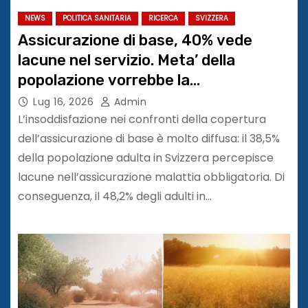
NEWS
POLITICA SANITARIA
RICERCA
SVIZZERA
Assicurazione di base, 40% vede
lacune nel servizio. Meta’ della
popolazione vorrebbe la
complementare
Lug 16, 2026
Admin
L’insoddisfazione nei confronti della copertura
dell’assicurazione di base è molto diffusa: il 38,5%
della popolazione adulta in Svizzera percepisce
lacune nell’assicurazione malattia obbligatoria. Di
conseguenza, il 48,2% degli adulti in…