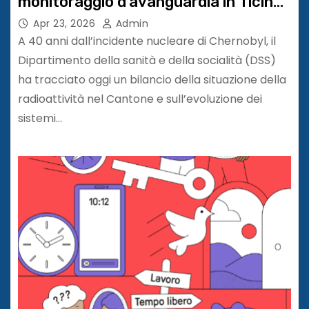
monitoraggio d’avanguardia in Ticino
e in Svizzera
Apr 23, 2026
Admin
A 40 anni dall’incidente nucleare di Chernobyl, il
Dipartimento della sanità e della socialità (DSS)
ha tracciato oggi un bilancio della situazione della
radioattività nel Cantone e sull’evoluzione dei
sistemi…