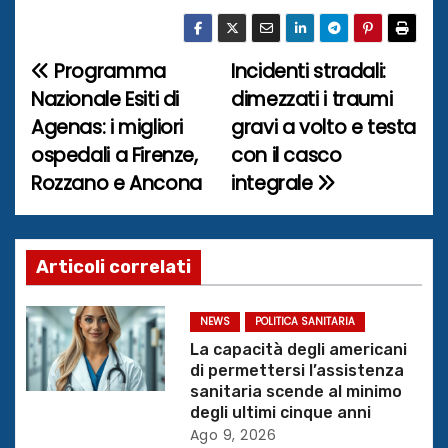
Programma
Incidenti stradali:
N
Nazionale Esiti di
dimezzati i traumi
a
Agenas: i migliori
gravi a volto e testa
ospedali a Firenze,
con il casco
v
Rozzano e Ancona
integrale
i
g
Articoli correlati
a
z
NEWS
POLITICA SANITARIA
La capacità degli americani
i
di permettersi l’assistenza
sanitaria scende al minimo
o
degli ultimi cinque anni
Ago 9, 2026