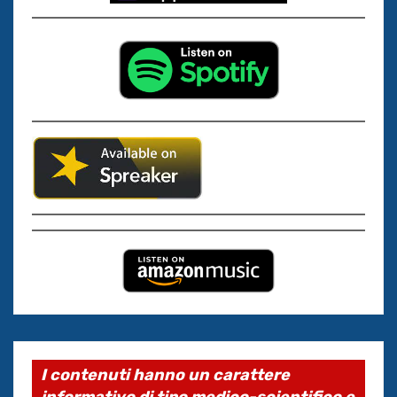
I contenuti hanno un carattere
informativo di tipo medico-scientifico e