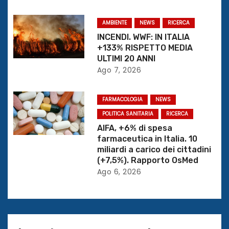
n
e
AMBIENTE
NEWS
RICERCA
INCENDI. WWF: IN ITALIA
a
+133% RISPETTO MEDIA
ULTIMI 20 ANNI
r
Ago 7, 2026
t
FARMACOLOGIA
NEWS
i
POLITICA SANITARIA
RICERCA
AIFA, +6% di spesa
c
farmaceutica in Italia. 10
miliardi a carico dei cittadini
o
(+7,5%). Rapporto OsMed
l
Ago 6, 2026
i