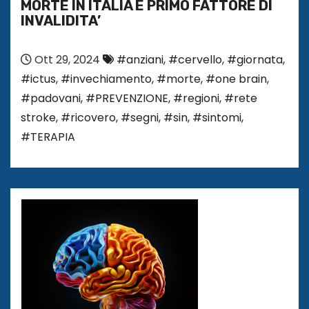
MORTE IN ITALIA E PRIMO FATTORE DI
INVALIDITA’
Ott 29, 2024
#anziani
,
#cervello
,
#giornata
,
#ictus
,
#invechiamento
,
#morte
,
#one brain
,
#padovani
,
#PREVENZIONE
,
#regioni
,
#rete
stroke
,
#ricovero
,
#segni
,
#sin
,
#sintomi
,
#TERAPIA