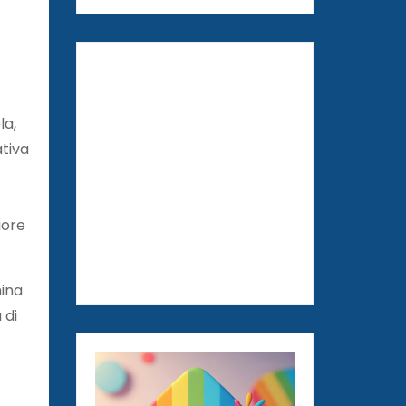
la,
ativa
uore
mina
 di