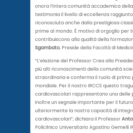
onora l’intera comunità accademica della F
testimonia il livello di eccellenza raggiun
riconosciuta anche dalla prestigiosa class
prime al mondo. È motivo di orgoglio per tutt
contribuiscono alla qualità della formazi
Sgambato
, Preside della Facoltà di Medic
“L’elezione del Professor Crea alla Presid
più alti riconoscimenti della comunità scie
straordinaria e conferma il ruolo di primo
mondiale. Per il nostro IRCCS questo tragu
cardiovascolari rappresentano una delle pri
inoltre un segnale importante per il futur
ulteriormente la nostra capacità di integr
cardiovascolari”, dichiara il Professor
Anto
Policlinico Universitario Agostino Gemelli 