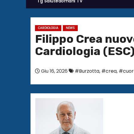
Tg Salutedomani TV
CARDIOLOGIA
NEWS
Filippo Crea nuov
Cardiologia (ESC
Giu 16, 2026
#Burzotta
,
#crea
,
#cuor