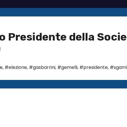
o Presidente della Soci
)
e
,
#elezione
,
#gasbarrini
,
#gemelli
,
#presidente
,
#sgam