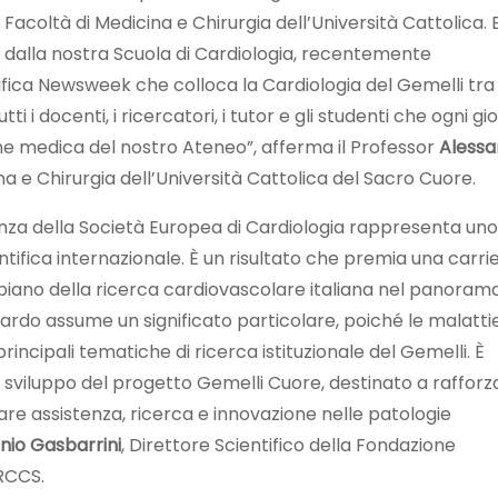
acoltà di Medicina e Chirurgia dell’Università Cattolica. 
to dalla nostra Scuola di Cardiologia, recentemente
ifica Newsweek che colloca la Cardiologia del Gemelli tra 
i i docenti, i ricercatori, i tutor e gli studenti che ogni gi
one medica del nostro Ateneo”, afferma il Professor
Alessa
ina e Chirurgia dell’Università Cattolica del Sacro Cuore.
enza della Società Europea di Cardiologia rappresenta uno
ntifica internazionale. È un risultato che premia una carri
 piano della ricerca cardiovascolare italiana nel panoram
ardo assume un significato particolare, poiché le malatti
ncipali tematiche di ricerca istituzionale del Gemelli. È
o sviluppo del progetto Gemelli Cuore, destinato a rafforz
are assistenza, ricerca e innovazione nelle patologie
nio Gasbarrini
, Direttore Scientifico della Fondazione
IRCCS.