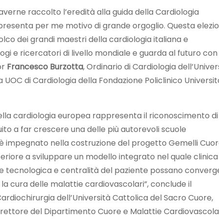
averne raccolto l’eredità alla guida della Cardiologia
appresenta per me motivo di grande orgoglio. Questa elezi
olco dei grandi maestri della cardiologia italiana e
gi e ricercatori di livello mondiale e guarda al futuro con
or
Francesco Burzotta
, Ordinario di Cardiologia dell’Univer
 UOC di Cardiologia della Fondazione Policlinico Universit
della cardiologia europea rappresenta il riconoscimento di
uito a far crescere una delle più autorevoli scuole
i è impegnato nella costruzione del progetto Gemelli Cuor
teriore a sviluppare un modello integrato nel quale clinica
one tecnologica e centralità del paziente possano converg
la cura delle malattie cardiovascolari”, conclude il
 Cardiochirurgia dell’Università Cattolica del Sacro Cuore,
Direttore del Dipartimento Cuore e Malattie Cardiovascola