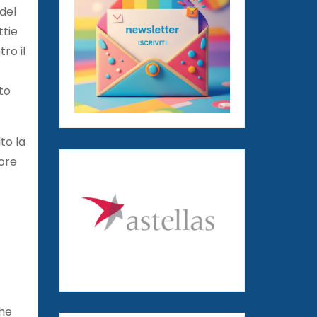
del
ttie
ro il
to
to la
tore
che