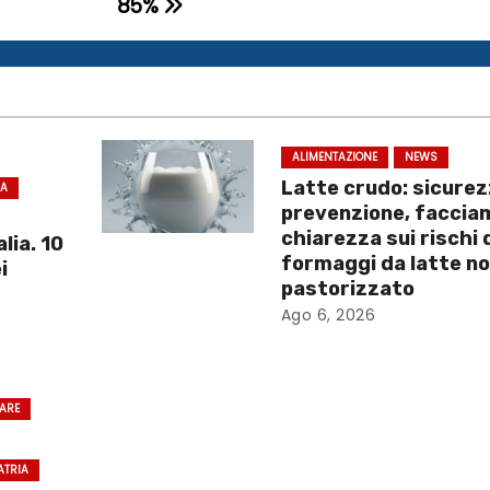
85%
ALIMENTAZIONE
NEWS
Latte crudo: sicurez
CA
prevenzione, faccia
chiarezza sui rischi 
lia. 10
formaggi da latte n
i
pastorizzato
Ago 6, 2026
RARE
ATRIA