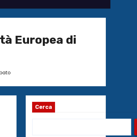
età Europea di
bato
Cerca