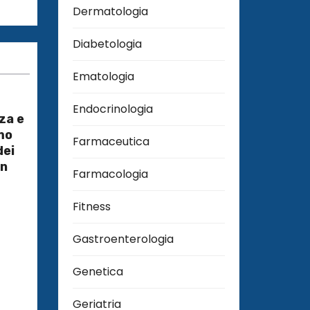
Dermatologia
Diabetologia
Ematologia
Endocrinologia
za e
mo
Farmaceutica
dei
on
Farmacologia
Fitness
Gastroenterologia
Genetica
Geriatria