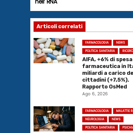
nell’ RNA
v
i
Articoli correlati
g
FARMACOLOGIA
NEWS
a
POLITICA SANITARIA
RICER
AIFA, +6% di spesa
z
farmaceutica in Ita
i
miliardi a carico de
cittadini (+7,5%).
o
Rapporto OsMed
Ago 6, 2026
n
e
FARMACOLOGIA
MALATTIE 
NEUROLOGIA
NEWS
a
POLITICA SANITARIA
PSICHI