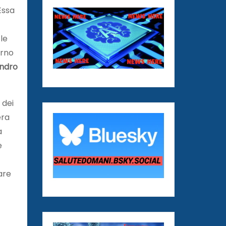
Essa
le
orno
ndro
 dei
era
a
e
are