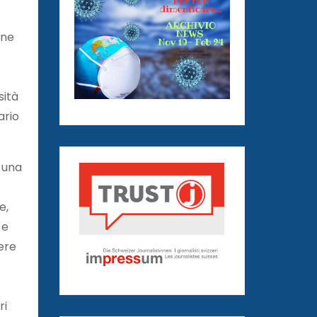
one
sità
ario
 una
e,
 e
ere
ri