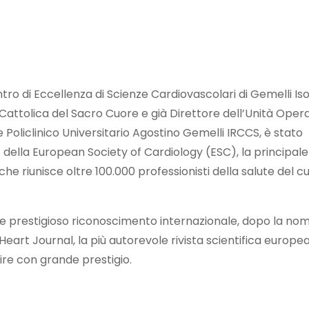
ntro di Eccellenza di Scienze Cardiovascolari di Gemelli Iso
à Cattolica del Sacro Cuore e già Direttore dell’Unità Oper
Policlinico Universitario Agostino Gemelli IRCCS, è stato
 della European Society of Cardiology (ESC), la principale
che riunisce oltre 100.000 professionisti della salute del c
iore prestigioso riconoscimento internazionale, dopo la no
eart Journal, la più autorevole rivista scientifica europea
ire con grande prestigio.