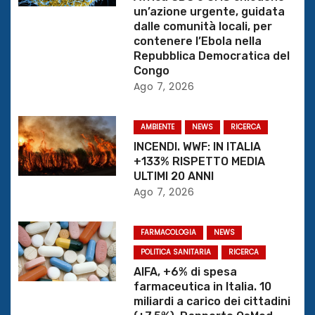
un’azione urgente, guidata
o
dalle comunità locali, per
contenere l’Ebola nella
n
Repubblica Democratica del
Congo
e
Ago 7, 2026
a
AMBIENTE
NEWS
RICERCA
r
INCENDI. WWF: IN ITALIA
+133% RISPETTO MEDIA
t
ULTIMI 20 ANNI
Ago 7, 2026
i
c
FARMACOLOGIA
NEWS
o
POLITICA SANITARIA
RICERCA
AIFA, +6% di spesa
l
farmaceutica in Italia. 10
miliardi a carico dei cittadini