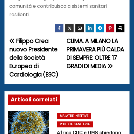
comunità e contribuisca a sistemi sanitari
resilienti.
Filippo Crea
CLIMA. A MILANO LA
N
nuovo Presidente
PRIMAVERA PIÙ CALDA
a
della Società
DI SEMPRE: OLTRE 17
Europea di
GRADI DI MEDIA
v
Cardiologia (ESC)
i
g
Articoli correlati
a
z
MALATTIE INFETTIVE
POLITICA SANITARIA
i
Africa CDC e OMS chiedono