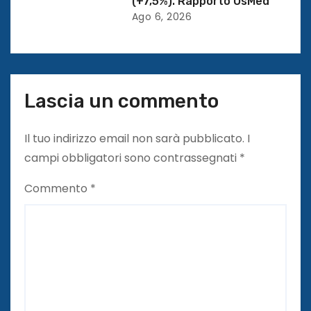
i
(+7,5%). Rapporto OsMed
Ago 6, 2026
Lascia un commento
Il tuo indirizzo email non sarà pubblicato.
I
campi obbligatori sono contrassegnati
*
Commento
*