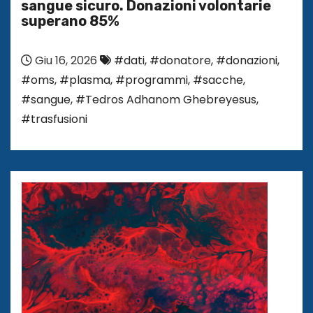
sangue sicuro. Donazioni volontarie
superano 85%
Giu 16, 2026
#dati
,
#donatore
,
#donazioni
,
#oms
,
#plasma
,
#programmi
,
#sacche
,
#sangue
,
#Tedros Adhanom Ghebreyesus
,
#trasfusioni