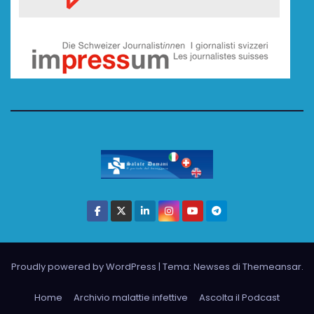
Proudly powered by WordPress
|
Tema: Newses di
Themeansar
.
Home
Archivio malattie infettive
Ascolta il Podcast