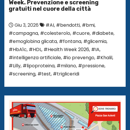
Week. Prevenzione e screening
gratuiti nel cuore della città
Giu 3, 2026
#AI
,
#bendotti
,
#bmi
,
#campagna
,
#colesterolo
,
#cuore
,
#diabete
,
#emoglobina glicata
,
#fontana
,
#glicemia
,
#HbA1c
,
#HDL
,
#Health Week 2026
,
#IA
,
#intelligenza artificiale
,
#io prevengo
,
#Khalil
,
#Lilly
,
#lipoproteina
,
#milano
,
#pressione
,
#screening
,
#test
,
#trigliceridi