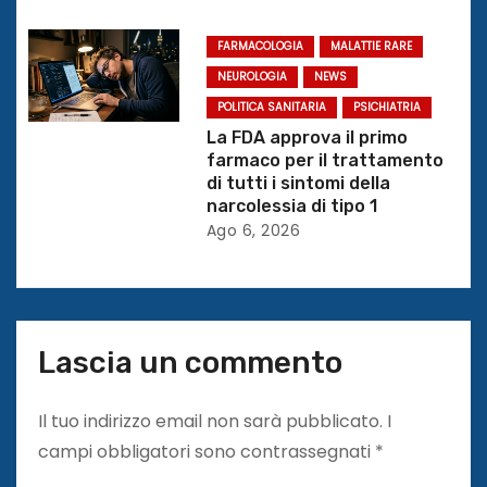
c
o
FARMACOLOGIA
MALATTIE RARE
NEUROLOGIA
NEWS
l
POLITICA SANITARIA
PSICHIATRIA
La FDA approva il primo
i
farmaco per il trattamento
di tutti i sintomi della
narcolessia di tipo 1
Ago 6, 2026
Lascia un commento
Il tuo indirizzo email non sarà pubblicato.
I
campi obbligatori sono contrassegnati
*