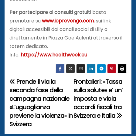
Per partecipare ai consulti gratuiti
basta
prenotare su
www.ioprevengo.com
, sui link
digitali accessibili dai canali social di Lilly o
direttamente in Piazza Gae Aulenti attraverso il
totem dedicato.
Info:
https://www.healthweek.eu
Prende il via la
Frontalieri: «Tassa
N
seconda fase della
sulla salute» e’ un’
a
campagna nazionale
imposta e viola
«L’uguaglianza
accordi fiscali tra
v
previene la violenza» in
Svizzera e Italia
i
Svizzera
g