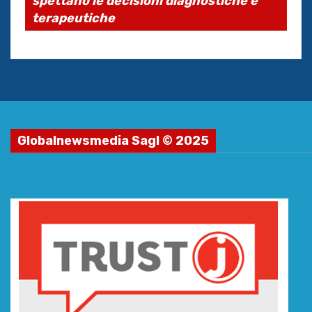
spettano le decisioni diagnostiche e
terapeutiche
Globalnewsmedia Sagl © 2025