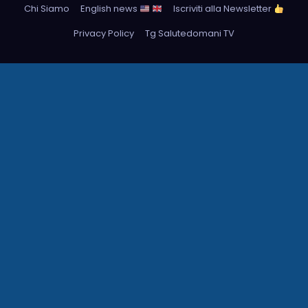
Chi Siamo
English news
Iscriviti alla Newsletter
Privacy Policy
Tg Salutedomani TV