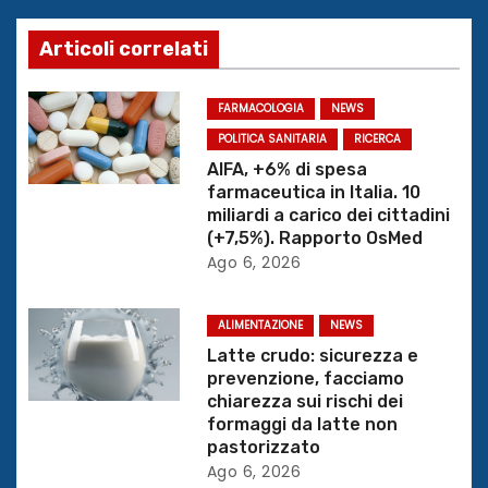
a
Articoli correlati
z
FARMACOLOGIA
NEWS
i
POLITICA SANITARIA
RICERCA
o
AIFA, +6% di spesa
farmaceutica in Italia. 10
n
miliardi a carico dei cittadini
(+7,5%). Rapporto OsMed
e
Ago 6, 2026
a
ALIMENTAZIONE
NEWS
r
Latte crudo: sicurezza e
prevenzione, facciamo
t
chiarezza sui rischi dei
formaggi da latte non
i
pastorizzato
Ago 6, 2026