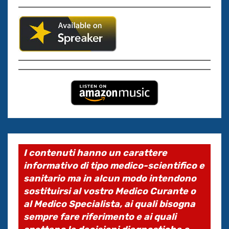
I contenuti hanno un carattere
informativo di tipo medico-scientifico e
sanitario ma in alcun modo intendono
sostituirsi al vostro Medico Curante o
al Medico Specialista, ai quali bisogna
sempre fare riferimento e ai quali