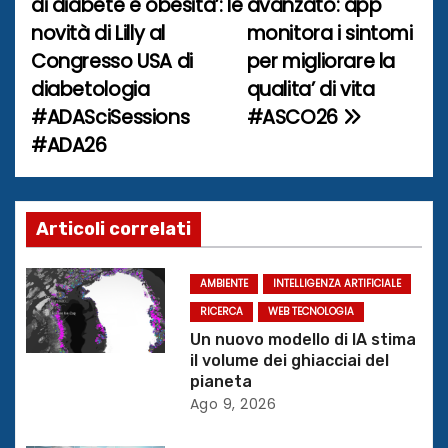
di diabete e obesita’: le
avanzato: app
a
novità di Lilly al
monitora i sintomi
Congresso USA di
per migliorare la
v
diabetologia
qualita’ di vita
i
#ADASciSessions
#ASCO26
#ADA26
g
a
z
Articoli correlati
i
AMBIENTE
INTELLIGENZA ARTIFICIALE
o
RICERCA
WEB TECNOLOGIA
Un nuovo modello di IA stima
n
il volume dei ghiacciai del
pianeta
e
Ago 9, 2026
a