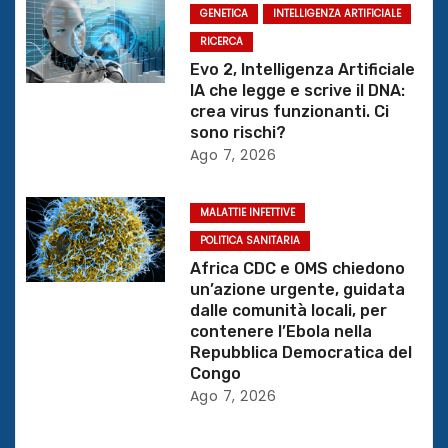
GENETICA
INTELLIGENZA ARTIFICIALE
r
RICERCA
Evo 2, Intelligenza Artificiale
t
IA che legge e scrive il DNA:
crea virus funzionanti. Ci
i
sono rischi?
Ago 7, 2026
c
o
MALATTIE INFETTIVE
l
POLITICA SANITARIA
Africa CDC e OMS chiedono
i
un’azione urgente, guidata
dalle comunità locali, per
contenere l’Ebola nella
Repubblica Democratica del
Congo
Ago 7, 2026