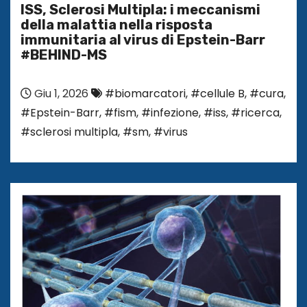
ISS, Sclerosi Multipla: i meccanismi
della malattia nella risposta
immunitaria al virus di Epstein-Barr
#BEHIND-MS
Giu 1, 2026
#biomarcatori
,
#cellule B
,
#cura
,
#Epstein-Barr
,
#fism
,
#infezione
,
#iss
,
#ricerca
,
#sclerosi multipla
,
#sm
,
#virus