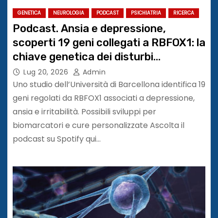
GENETICA
NEUROLOGIA
PODCAST
PSICHIATRIA
RICERCA
Podcast. Ansia e depressione,
scoperti 19 geni collegati a RBFOX1: la
chiave genetica dei disturbi
psichiatrici
Lug 20, 2026
Admin
Uno studio dell’Università di Barcellona identifica 19
geni regolati da RBFOX1 associati a depressione,
ansia e irritabilità. Possibili sviluppi per
biomarcatori e cure personalizzate Ascolta il
podcast su Spotify qui…