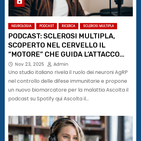
NEUROLOGIA
PODCAST
RICERCA
SCLEROSI MULTIPLA
PODCAST: SCLEROSI MULTIPLA,
SCOPERTO NEL CERVELLO IL
“MOTORE” CHE GUIDA L’ATTACCO
IMMUNITARIO
Nov 23, 2025
Admin
Uno studio italiano rivela il ruolo dei neuroni AgRP
nel controllo delle difese immunitarie e propone
un nuovo biomarcatore per la malattia Ascolta il
podcast su Spotify qui Ascolta il…