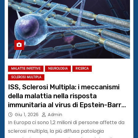
MALATTIE INFETTIVE
NEUROLOGIA
RICERCA
SCLEROSI MULTIPLA
ISS, Sclerosi Multipla: i meccanismi
della malattia nella risposta
immunitaria al virus di Epstein-Barr
#BEHIND-MS
Giu 1, 2026
Admin
In Europa ci sono 1,2 milioni di persone affette da
sclerosi multipla, la più diffusa patologia