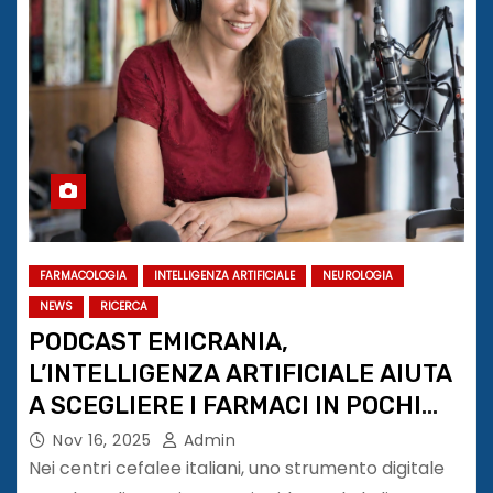
FARMACOLOGIA
INTELLIGENZA ARTIFICIALE
NEUROLOGIA
NEWS
RICERCA
PODCAST EMICRANIA,
L’INTELLIGENZA ARTIFICIALE AIUTA
A SCEGLIERE I FARMACI IN POCHI
SECONDI
Nov 16, 2025
Admin
Nei centri cefalee italiani, uno strumento digitale