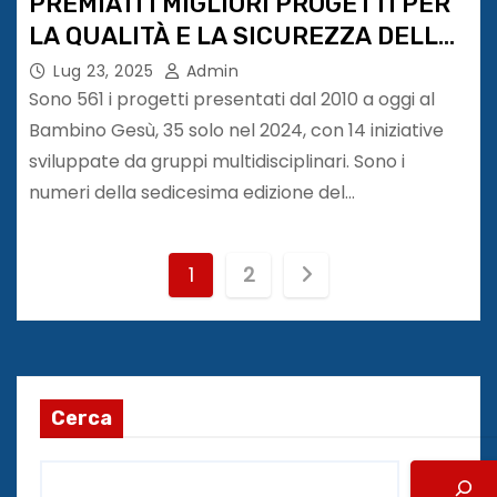
PREMIATI I MIGLIORI PROGETTI PER
LA QUALITÀ E LA SICUREZZA DELLE
CURE
Lug 23, 2025
Admin
Sono 561 i progetti presentati dal 2010 a oggi al
Bambino Gesù, 35 solo nel 2024, con 14 iniziative
sviluppate da gruppi multidisciplinari. Sono i
numeri della sedicesima edizione del…
P
1
2
a
g
i
Cerca
n