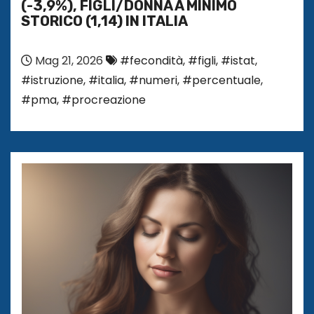
(-3,9%), FIGLI/DONNA A MINIMO
STORICO (1,14) IN ITALIA
Mag 21, 2026
#fecondità
,
#figli
,
#istat
,
#istruzione
,
#italia
,
#numeri
,
#percentuale
,
#pma
,
#procreazione