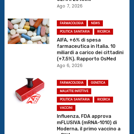
Ago 7, 2026
n
e
FARMACOLOGIA
NEWS
POLITICA SANITARIA
RICERCA
a
AIFA, +6% di spesa
r
farmaceutica in Italia. 10
miliardi a carico dei cittadini
t
(+7,5%). Rapporto OsMed
Ago 6, 2026
i
c
FARMACOLOGIA
GENETICA
MALATTIE INFETTIVE
o
POLITICA SANITARIA
RICERCA
l
VACCINI
Influenza, FDA approva
i
mFLUSIVA (mRNA-1010) di
Moderna, il primo vaccino a