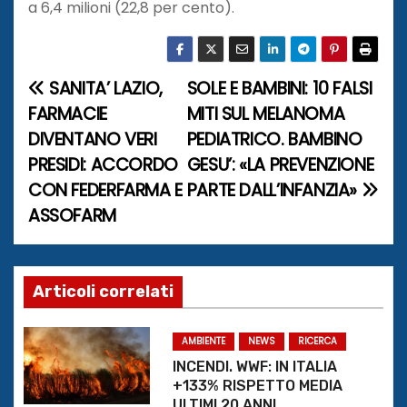
a 6,4 milioni (22,8 per cento).
SANITA’ LAZIO,
SOLE E BAMBINI: 10 FALSI
N
FARMACIE
MITI SUL MELANOMA
a
DIVENTANO VERI
PEDIATRICO. BAMBINO
PRESIDI: ACCORDO
GESU’: «LA PREVENZIONE
v
CON FEDERFARMA E
PARTE DALL’INFANZIA»
i
ASSOFARM
g
a
Articoli correlati
z
AMBIENTE
NEWS
RICERCA
i
INCENDI. WWF: IN ITALIA
+133% RISPETTO MEDIA
o
ULTIMI 20 ANNI