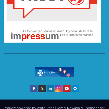
Proudly powered by WordPress
|
Tema: Newses di
Themeansar
.