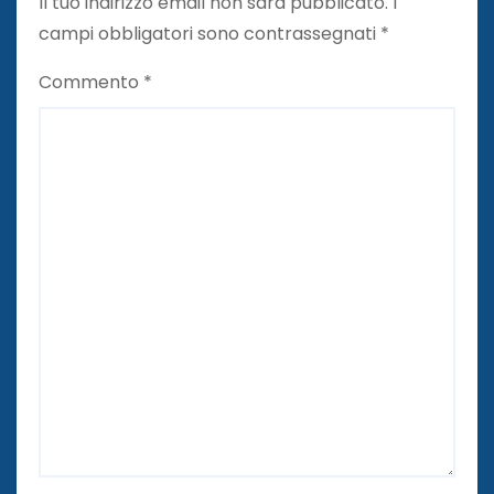
Il tuo indirizzo email non sarà pubblicato.
I
campi obbligatori sono contrassegnati
*
Commento
*