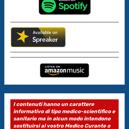
I contenuti hanno un carattere
informativo di tipo medico-scientifico e
sanitario ma in alcun modo intendono
sostituirsi al vostro Medico Curante o