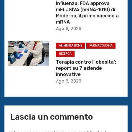
t
Influenza, FDA approva
mFLUSIVA (mRNA-1010) di
i
Moderna, il primo vaccino a
mRNA
c
Ago 6, 2026
o
ALIMENTAZIONE
FARMACOLOGIA
l
RICERCA
i
Terapia contro l’ obesita’:
report su 7 aziende
innovative
Ago 6, 2026
Lascia un commento