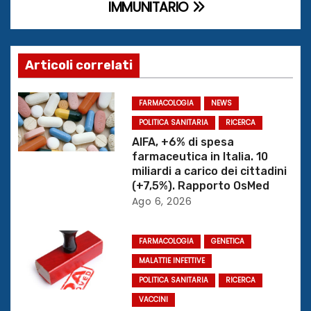
IMMUNITARIO
i
g
Articoli correlati
a
z
FARMACOLOGIA
NEWS
POLITICA SANITARIA
RICERCA
i
AIFA, +6% di spesa
farmaceutica in Italia. 10
o
miliardi a carico dei cittadini
(+7,5%). Rapporto OsMed
n
Ago 6, 2026
e
FARMACOLOGIA
GENETICA
a
MALATTIE INFETTIVE
r
POLITICA SANITARIA
RICERCA
VACCINI