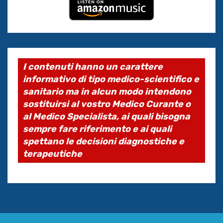
I contenuti hanno un carattere
informativo di tipo medico-scientifico e
sanitario ma in alcun modo intendono
sostituirsi al vostro Medico Curante o
al Medico Specialista, ai quali bisogna
sempre fare riferimento e ai quali
spettano le decisioni diagnostiche e
terapeutiche