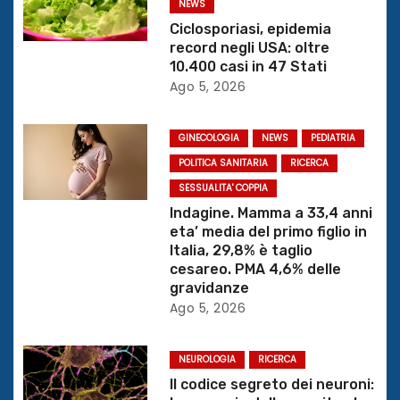
NEWS
i
Ciclosporiasi, epidemia
record negli USA: oltre
o
10.400 casi in 47 Stati
Ago 5, 2026
n
e
GINECOLOGIA
NEWS
PEDIATRIA
POLITICA SANITARIA
RICERCA
a
SESSUALITA' COPPIA
r
Indagine. Mamma a 33,4 anni
eta’ media del primo figlio in
t
Italia, 29,8% è taglio
cesareo. PMA 4,6% delle
i
gravidanze
Ago 5, 2026
c
o
NEUROLOGIA
RICERCA
Il codice segreto dei neuroni:
l