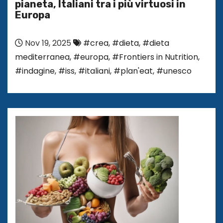
pianeta, Italiani tra i più virtuosi in
Europa
Nov 19, 2025
#crea
,
#dieta
,
#dieta
mediterranea
,
#europa
,
#Frontiers in Nutrition
,
#indagine
,
#iss
,
#italiani
,
#plan'eat
,
#unesco