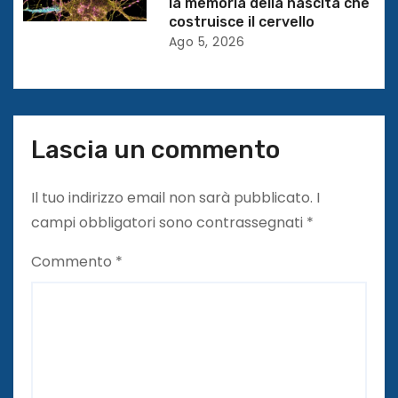
la memoria della nascita che
costruisce il cervello
i
Ago 5, 2026
Lascia un commento
Il tuo indirizzo email non sarà pubblicato.
I
campi obbligatori sono contrassegnati
*
Commento
*