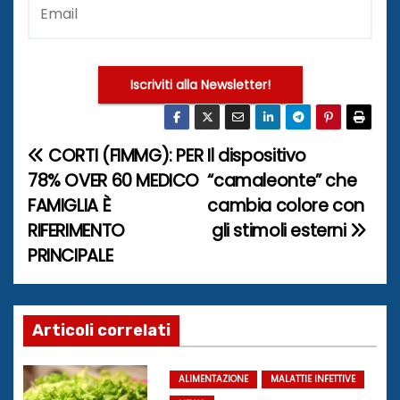
Iscriviti alla Newsletter!
CORTI (FIMMG): PER
Il dispositivo
N
78% OVER 60 MEDICO
“camaleonte” che
a
FAMIGLIA È
cambia colore con
RIFERIMENTO
gli stimoli esterni
v
PRINCIPALE
i
g
Articoli correlati
a
z
ALIMENTAZIONE
MALATTIE INFETTIVE