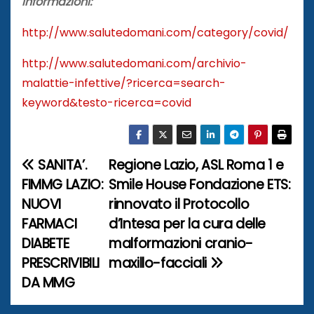
Informazioni:
http://www.salutedomani.com/category/covid/
http://www.salutedomani.com/archivio-
malattie-infettive/?ricerca=search-
keyword&testo-ricerca=covid
SANITA’.
Regione Lazio, ASL Roma 1 e
N
FIMMG LAZIO:
Smile House Fondazione ETS:
a
NUOVI
rinnovato il Protocollo
FARMACI
d’Intesa per la cura delle
v
DIABETE
malformazioni cranio-
i
PRESCRIVIBILI
maxillo-facciali
DA MMG
g