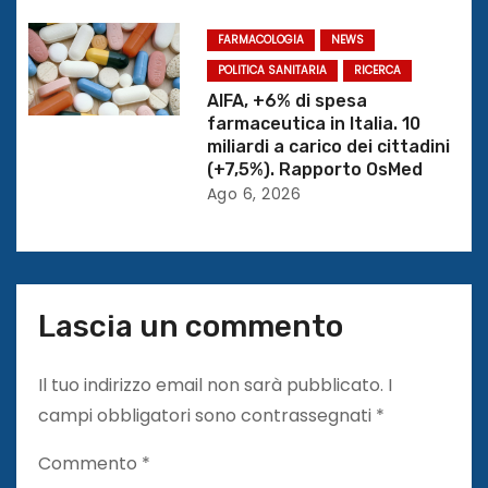
o
FARMACOLOGIA
NEWS
l
POLITICA SANITARIA
RICERCA
AIFA, +6% di spesa
i
farmaceutica in Italia. 10
miliardi a carico dei cittadini
(+7,5%). Rapporto OsMed
Ago 6, 2026
Lascia un commento
Il tuo indirizzo email non sarà pubblicato.
I
campi obbligatori sono contrassegnati
*
Commento
*