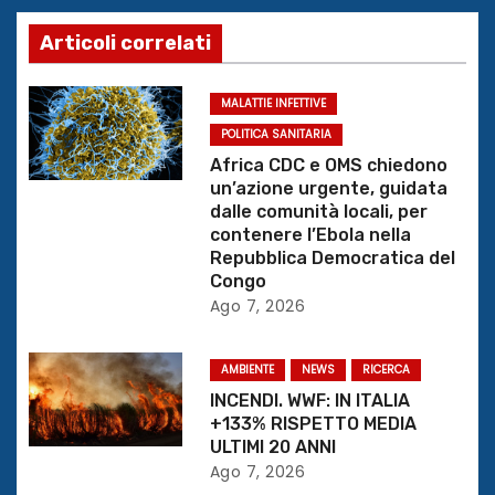
a
z
Articoli correlati
i
MALATTIE INFETTIVE
o
POLITICA SANITARIA
Africa CDC e OMS chiedono
n
un’azione urgente, guidata
dalle comunità locali, per
e
contenere l’Ebola nella
Repubblica Democratica del
a
Congo
Ago 7, 2026
r
t
AMBIENTE
NEWS
RICERCA
INCENDI. WWF: IN ITALIA
i
+133% RISPETTO MEDIA
ULTIMI 20 ANNI
c
Ago 7, 2026