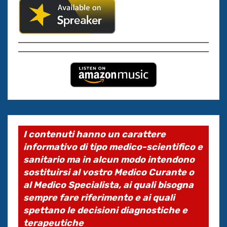
I contenuti hanno un carattere
informativo di tipo medico-scientifico e
sanitario ma in alcun modo intendono
sostituirsi al vostro Medico Curante o
al Medico Specialista, ai quali bisogna
sempre fare riferimento e ai quali
spettano le decisioni diagnostiche e
terapeutiche