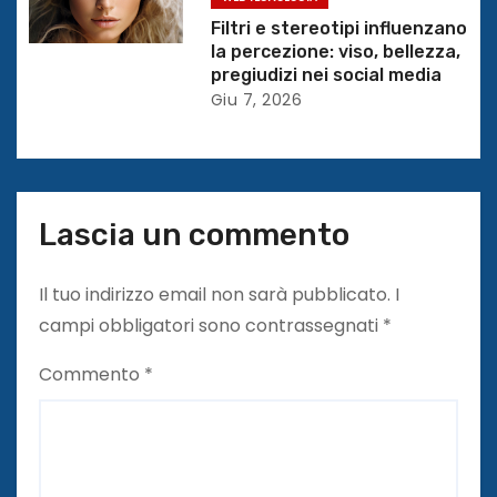
c
Filtri e stereotipi influenzano
la percezione: viso, bellezza,
o
pregiudizi nei social media
Giu 7, 2026
l
i
Lascia un commento
Il tuo indirizzo email non sarà pubblicato.
I
campi obbligatori sono contrassegnati
*
Commento
*