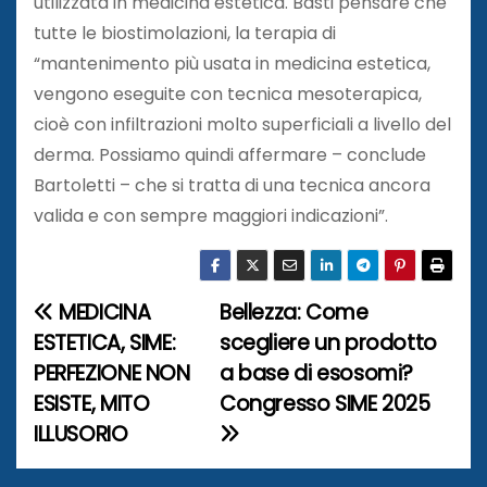
utilizzata in medicina estetica. Basti pensare che
tutte le biostimolazioni, la terapia di
“mantenimento più usata in medicina estetica,
vengono eseguite con tecnica mesoterapica,
cioè con infiltrazioni molto superficiali a livello del
derma. Possiamo quindi affermare – conclude
Bartoletti – che si tratta di una tecnica ancora
valida e con sempre maggiori indicazioni”.
MEDICINA
Bellezza: Come
N
ESTETICA, SIME:
scegliere un prodotto
a
PERFEZIONE NON
a base di esosomi?
ESISTE, MITO
Congresso SIME 2025
v
ILLUSORIO
i