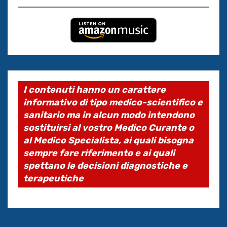
I contenuti hanno un carattere
informativo di tipo medico-scientifico e
sanitario ma in alcun modo intendono
sostituirsi al vostro Medico Curante o
al Medico Specialista, ai quali bisogna
sempre fare riferimento e ai quali
spettano le decisioni diagnostiche e
terapeutiche