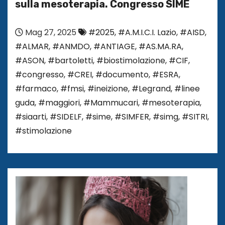
sulla mesoterapia. Congresso SIME
Mag 27, 2025
#2025
,
#A.M.I.C.I. Lazio
,
#AISD
,
#ALMAR
,
#ANMDO
,
#ANTIAGE
,
#AS.MA.RA
,
#ASON
,
#bartoletti
,
#biostimolazione
,
#CIF
,
#congresso
,
#CREI
,
#documento
,
#ESRA
,
#farmaco
,
#fmsi
,
#ineizione
,
#Legrand
,
#linee
guda
,
#maggiori
,
#Mammucari
,
#mesoterapia
,
#siaarti
,
#SIDELF
,
#sime
,
#SIMFER
,
#simg
,
#SITRI
,
#stimolazione