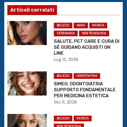
g
Articoli correlati
a
z
BELLEZZA
NEWS
RICERCA
VETERINARIA
WEB TECNOLOGIA
i
SALUTE, PET CARE E CURA DI
SÉ GUIDANO ACQUISTI ON
o
LINE
Lug 13, 2026
n
e
BELLEZZA
ODONTOIATRIA
SIMEO: ODONTOIATRIA
a
SUPPORTO FONDAMENTALE
PER MEDICINA ESTETICA
r
Giu 11, 2026
t
BELLEZZA
RICERCA
i
WEB TECNOLOGIA