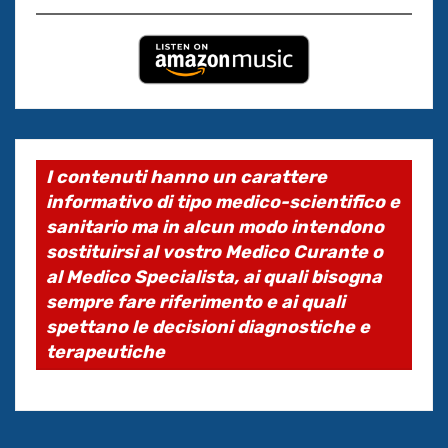
I contenuti hanno un carattere
informativo di tipo medico-scientifico e
sanitario ma in alcun modo intendono
sostituirsi al vostro Medico Curante o
al Medico Specialista, ai quali bisogna
sempre fare riferimento e ai quali
spettano le decisioni diagnostiche e
terapeutiche