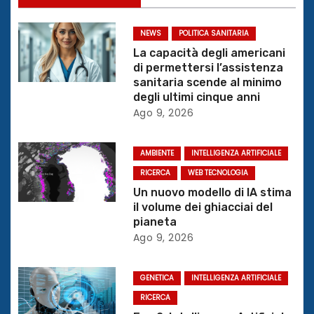
g
a
NEWS
POLITICA SANITARIA
z
La capacità degli americani
di permettersi l’assistenza
i
sanitaria scende al minimo
degli ultimi cinque anni
o
Ago 9, 2026
n
AMBIENTE
INTELLIGENZA ARTIFICIALE
e
RICERCA
WEB TECNOLOGIA
Un nuovo modello di IA stima
a
il volume dei ghiacciai del
pianeta
r
Ago 9, 2026
t
GENETICA
INTELLIGENZA ARTIFICIALE
i
RICERCA