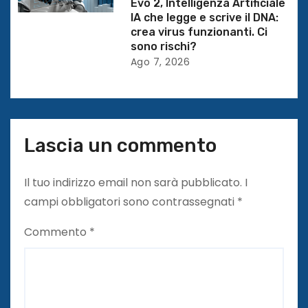
Evo 2, Intelligenza Artificiale
c
IA che legge e scrive il DNA:
crea virus funzionanti. Ci
o
sono rischi?
l
Ago 7, 2026
i
Lascia un commento
Il tuo indirizzo email non sarà pubblicato.
I
campi obbligatori sono contrassegnati
*
Commento
*