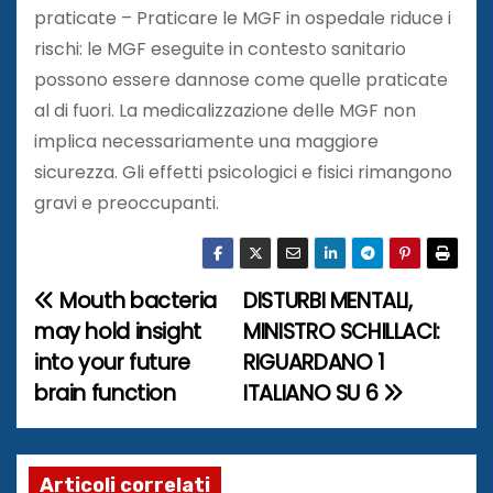
praticate – Praticare le MGF in ospedale riduce i
rischi: le MGF eseguite in contesto sanitario
possono essere dannose come quelle praticate
al di fuori. La medicalizzazione delle MGF non
implica necessariamente una maggiore
sicurezza. Gli effetti psicologici e fisici rimangono
gravi e preoccupanti.
Mouth bacteria
DISTURBI MENTALI,
N
may hold insight
MINISTRO SCHILLACI:
a
into your future
RIGUARDANO 1
brain function
ITALIANO SU 6
v
i
Articoli correlati