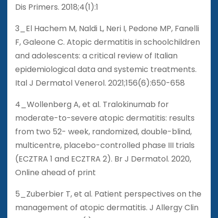
Dis Primers. 2018;4(1):1
3_El Hachem M, Naldi L, Neri I, Pedone MP, Fanelli
F, Galeone C. Atopic dermatitis in schoolchildren
and adolescents: a critical review of Italian
epidemiological data and systemic treatments.
Ital J Dermatol Venerol. 2021;156(6):650-658
4_Wollenberg A, et al. Tralokinumab for
moderate-to-severe atopic dermatitis: results
from two 52- week, randomized, double-blind,
multicentre, placebo-controlled phase III trials
(ECZTRA 1 and ECZTRA 2). Br J Dermatol. 2020,
Online ahead of print
5_Zuberbier T, et al. Patient perspectives on the
management of atopic dermatitis. J Allergy Clin