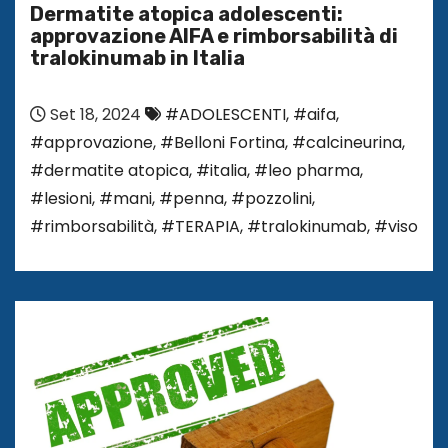
Dermatite atopica adolescenti:
approvazione AIFA e rimborsabilità di
tralokinumab in Italia
Set 18, 2024
#ADOLESCENTI
,
#aifa
,
#approvazione
,
#Belloni Fortina
,
#calcineurina
,
#dermatite atopica
,
#italia
,
#leo pharma
,
#lesioni
,
#mani
,
#penna
,
#pozzolini
,
#rimborsabilità
,
#TERAPIA
,
#tralokinumab
,
#viso