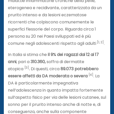
malattie infiammatorie croniche della pelle,
eterogenea e recidivante, caratterizzata da un
prurito intenso e da lesioni eczematose
ricorrenti che colpiscono comunemente le
superfici flessorie del corpo. Riguarda circa 1
persona su 20 nei Paesi sviluppati ed è più
[1, 2]
comune negli adolescenti rispetto agli adulti
.
In Italia si stima che
il 9% dei ragazzi dai 12 ai 17
anni
, pari a
310.360,
soffra di dermatite
[3]
atopica
.
Di questi, circa
89.073 potrebbero
[4]
essere affetti da DA moderata o severa
. La
DA è particolarmente impegnativa
nell’adolescenza in quanto impatta fortemente
sull’aspetto fisico per via delle lesioni cutanee, sul
sonno per il prurito intenso anche di notte e, di
conseguenza, anche sulla componente