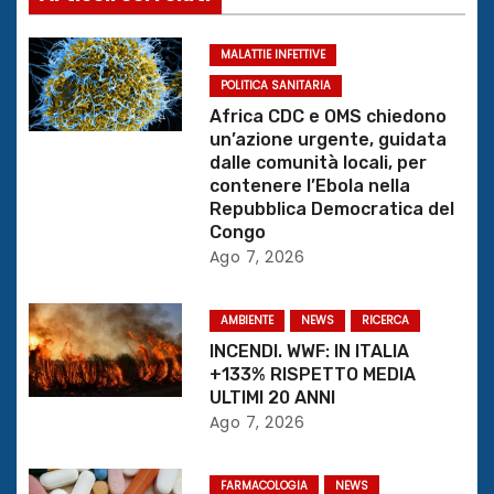
a
z
MALATTIE INFETTIVE
POLITICA SANITARIA
i
Africa CDC e OMS chiedono
un’azione urgente, guidata
o
dalle comunità locali, per
contenere l’Ebola nella
n
Repubblica Democratica del
Congo
e
Ago 7, 2026
a
AMBIENTE
NEWS
RICERCA
r
INCENDI. WWF: IN ITALIA
+133% RISPETTO MEDIA
t
ULTIMI 20 ANNI
Ago 7, 2026
i
c
FARMACOLOGIA
NEWS