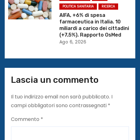
o
POLITICA SANITARIA
RICERCA
AIFA, +6% di spesa
l
farmaceutica in Italia. 10
miliardi a carico dei cittadini
i
(+7,5%). Rapporto OsMed
Ago 6, 2026
Lascia un commento
Il tuo indirizzo email non sarà pubblicato.
I
campi obbligatori sono contrassegnati
*
Commento
*