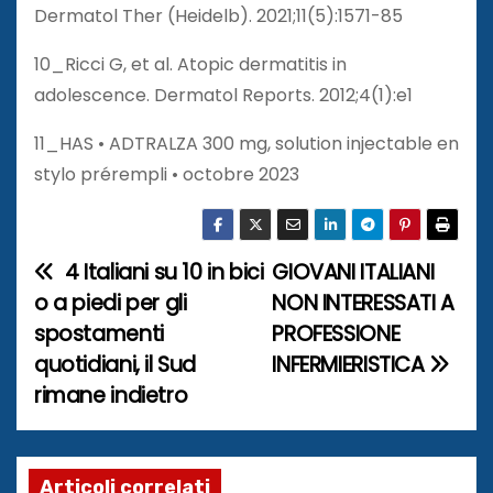
Dermatol Ther (Heidelb). 2021;11(5):1571-85
10_Ricci G, et al. Atopic dermatitis in
adolescence. Dermatol Reports. 2012;4(1):e1
11_HAS • ADTRALZA 300 mg, solution injectable en
stylo prérempli • octobre 2023
4 Italiani su 10 in bici
GIOVANI ITALIANI
N
o a piedi per gli
NON INTERESSATI A
a
spostamenti
PROFESSIONE
quotidiani, il Sud
INFERMIERISTICA
v
rimane indietro
i
g
Articoli correlati