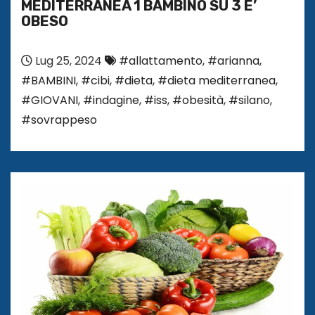
MEDITERRANEA 1 BAMBINO SU 3 E’
OBESO
Lug 25, 2024
#allattamento
,
#arianna
,
#BAMBINI
,
#cibi
,
#dieta
,
#dieta mediterranea
,
#GIOVANI
,
#indagine
,
#iss
,
#obesità
,
#silano
,
#sovrappeso