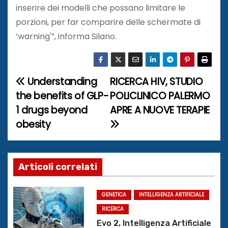
inserire dei modelli che possano limitare le
porzioni, per far comparire delle schermate di
‘warning'”, informa Silano.
Understanding
RICERCA HIV, STUDIO
N
the benefits of GLP-
POLICLINICO PALERMO
a
1 drugs beyond
APRE A NUOVE TERAPIE
obesity
v
i
g
Articoli correlati
a
GENETICA
INTELLIGENZA ARTIFICIALE
z
RICERCA
Evo 2, Intelligenza Artificiale