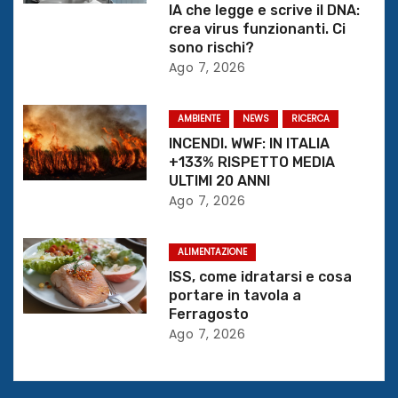
i
IA che legge e scrive il DNA:
crea virus funzionanti. Ci
o
sono rischi?
Ago 7, 2026
n
e
AMBIENTE
NEWS
RICERCA
INCENDI. WWF: IN ITALIA
a
+133% RISPETTO MEDIA
ULTIMI 20 ANNI
r
Ago 7, 2026
t
ALIMENTAZIONE
i
ISS, come idratarsi e cosa
portare in tavola a
c
Ferragosto
Ago 7, 2026
o
l