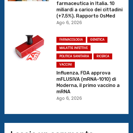
farmaceutica in Italia. 10
t
miliardi a carico dei cittadini
(+7,5%). Rapporto OsMed
i
Ago 6, 2026
c
FARMACOLOGIA
GENETICA
o
MALATTIE INFETTIVE
l
POLITICA SANITARIA
RICERCA
VACCINI
i
Influenza, FDA approva
mFLUSIVA (mRNA-1010) di
Moderna, il primo vaccino a
mRNA
Ago 6, 2026