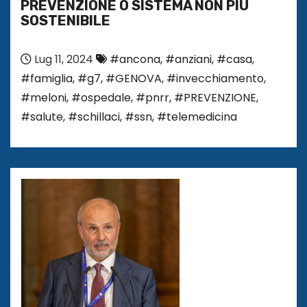
PREVENZIONE O SISTEMA NON PIÙ
SOSTENIBILE
Lug 11, 2024
#ancona
,
#anziani
,
#casa
,
#famiglia
,
#g7
,
#GENOVA
,
#invecchiamento
,
#meloni
,
#ospedale
,
#pnrr
,
#PREVENZIONE
,
#salute
,
#schillaci
,
#ssn
,
#telemedicina