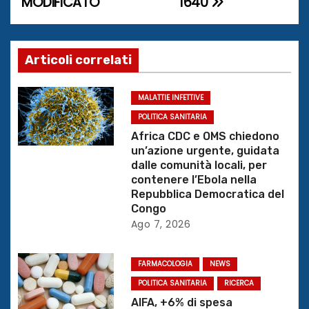
MODIFICATO
1640
v
i
g
Articoli correlati
a
MALATTIE INFETTIVE
z
POLITICA SANITARIA
Africa CDC e OMS chiedono
i
un’azione urgente, guidata
dalle comunità locali, per
o
contenere l’Ebola nella
Repubblica Democratica del
n
Congo
Ago 7, 2026
e
a
FARMACOLOGIA
NEWS
POLITICA SANITARIA
RICERCA
r
AIFA, +6% di spesa