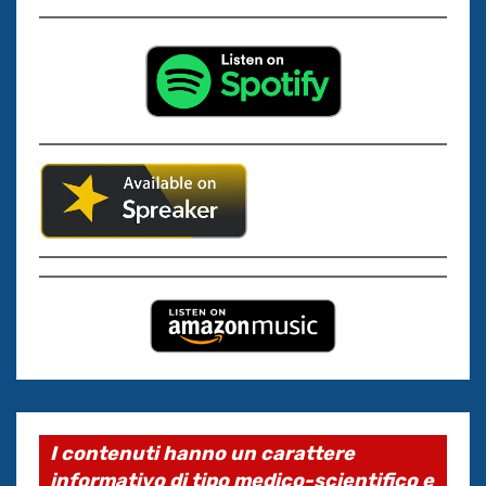
I contenuti hanno un carattere
informativo di tipo medico-scientifico e