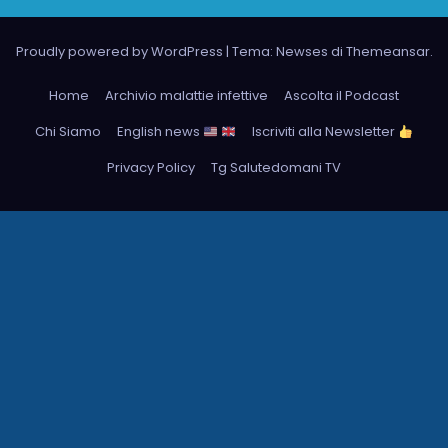
Proudly powered by WordPress
|
Tema: Newses di
Themeansar
.
Home
Archivio malattie infettive
Ascolta il Podcast
Chi Siamo
English news
Iscriviti alla Newsletter
Privacy Policy
Tg Salutedomani TV