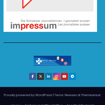
Proudly powered by WordPress
|
Tema: Newses di
Themeansar
.