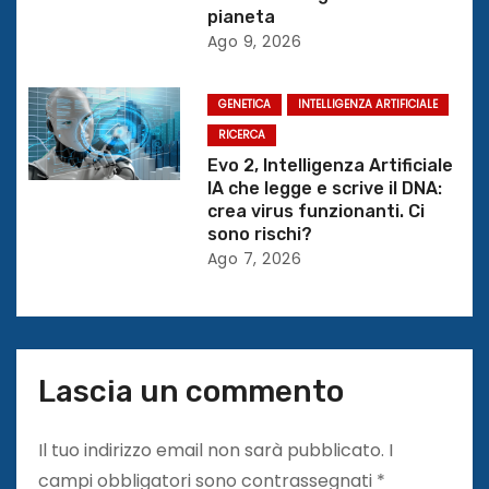
t
pianeta
Ago 9, 2026
i
c
GENETICA
INTELLIGENZA ARTIFICIALE
RICERCA
o
Evo 2, Intelligenza Artificiale
IA che legge e scrive il DNA:
l
crea virus funzionanti. Ci
sono rischi?
i
Ago 7, 2026
Lascia un commento
Il tuo indirizzo email non sarà pubblicato.
I
campi obbligatori sono contrassegnati
*