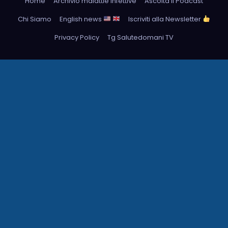
Home
Archivio malattie infettive
Ascolta il Podcast
Chi Siamo
English news
Iscriviti alla Newsletter
Privacy Policy
Tg Salutedomani TV