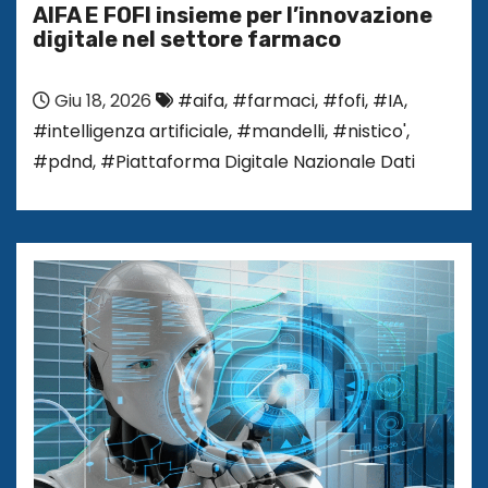
AIFA E FOFI insieme per l’innovazione
digitale nel settore farmaco
Giu 18, 2026
#aifa
,
#farmaci
,
#fofi
,
#IA
,
#intelligenza artificiale
,
#mandelli
,
#nistico'
,
#pdnd
,
#Piattaforma Digitale Nazionale Dati