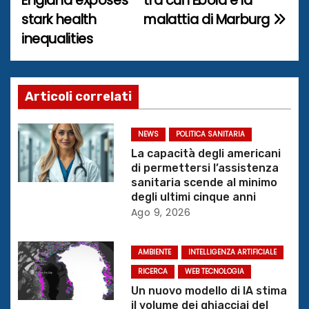
England exposes
tra cui l’Ebola e la
v
stark health
malattia di Marburg
i
inequalities
g
a
Articoli correlati
z
NEWS
POLITICA SANITARIA
i
La capacità degli americani
di permettersi l’assistenza
o
sanitaria scende al minimo
degli ultimi cinque anni
n
Ago 9, 2026
e
AMBIENTE
INTELLIGENZA ARTIFICIALE
a
RICERCA
WEB TECNOLOGIA
r
Un nuovo modello di IA stima
il volume dei ghiacciai del