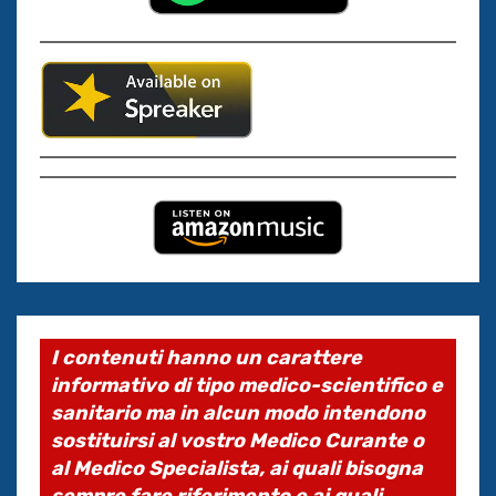
I contenuti hanno un carattere
informativo di tipo medico-scientifico e
sanitario ma in alcun modo intendono
sostituirsi al vostro Medico Curante o
al Medico Specialista, ai quali bisogna