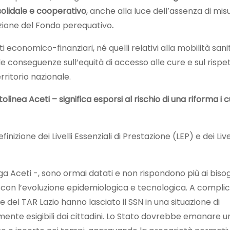
solidale e cooperativo
, anche alla luce dell’assenza di mis
azione del Fondo perequativo
.
ti economico-finanziari, né quelli relativi alla mobilità sani
 le conseguenze sull’equità di accesso alle cure e sul rispe
erritorio nazionale.
inea Aceti – significa esporsi al rischio di una riforma i c
inizione dei Livelli Essenziali di Prestazione (LEP) e dei Livel
ega Aceti -, sono ormai datati e non rispondono più ai biso
ti con l’evoluzione epidemiologica e tecnologica. A compli
e del TAR Lazio hanno lasciato il SSN in una situazione di
lmente esigibili dai cittadini. Lo Stato dovrebbe emanare u