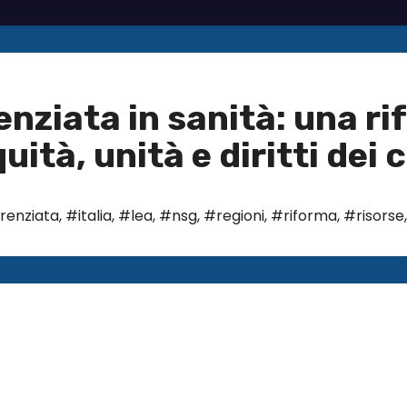
nziata in sanità: una ri
ità, unità e diritti dei 
renziata
,
#italia
,
#lea
,
#nsg
,
#regioni
,
#riforma
,
#risorse