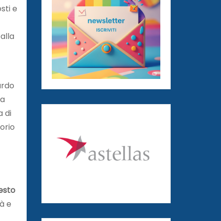
sti e
 alla
ardo
ia
a di
torio
.
iesto
tà e