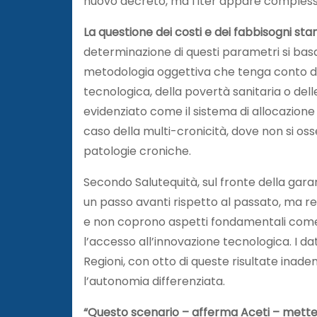
nuovo decreto, ma l’iter appare compless
La questione dei costi e dei fabbisogni sta
determinazione di questi parametri si basa 
metodologia oggettiva che tenga conto dei 
tecnologica, della povertà sanitaria o dell
evidenziato come il sistema di allocazione 
caso della multi-cronicità, dove non si os
patologie croniche.
Secondo Salutequità, sul fronte della gara
un passo avanti rispetto al passato, ma res
e non coprono aspetti fondamentali come i
l’accesso all’innovazione tecnologica. I d
Regioni, con otto di queste risultate inadem
l’autonomia differenziata.
“Questo scenario – afferma Aceti – mette i