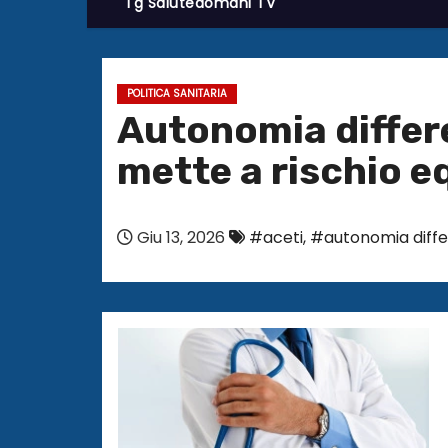
Tg Salutedomani TV
POLITICA SANITARIA
Autonomia differe
mette a rischio equ
Giu 13, 2026
#aceti
,
#autonomia diffe