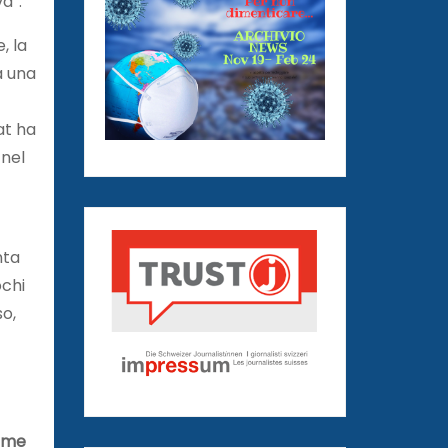
a”.
, la
a una
at ha
 nel
nta
ochi
so,
orme