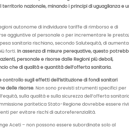
l territorio nazionale, minando i principi di uguaglianza e u
gioni autonome di individuare tariffe di rimborso e di
orse aggiuntive al personale o per incrementare le prestaz
 spesa sanitaria rischiano, secondo Salutequità, di aumenta
ù forti.
In assenza di misure perequative, questo potreb
ienti, personale e risorse dalle Regioni più deboli,
ancio che di qualità e quantità dell’offerta sanitaria.
ntrollo sugli effetti dell’istituzione di fondi sanitari
ne delle risorse
. Non sono previsti strumenti specifici per
’equità, sulla qualità e sulla sicurezza dell’offerta sanitari
mmissione paritetica Stato-Regione dovrebbe essere rivi
ti per evitare rischi di autoreferenzialità.
giunge Aceti – non possono essere subordinate solo al