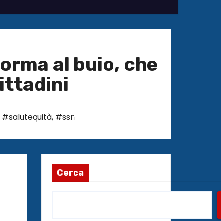
forma al buio, che
cittadini
,
#salutequità
,
#ssn
Cerca