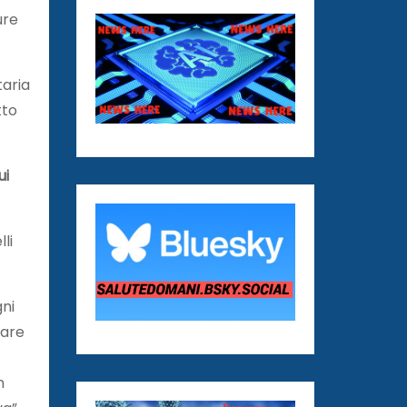
ure
taria
tto
ui
li
gni
care
n