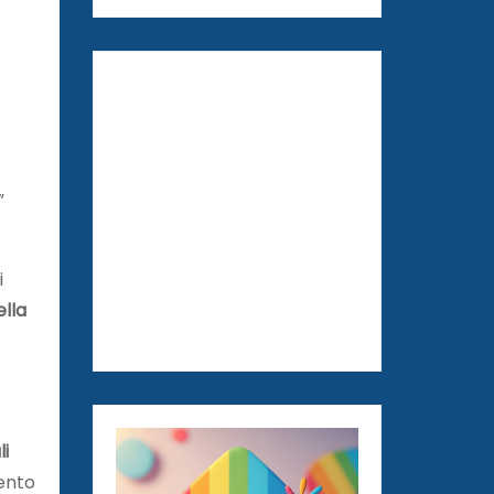
”
i
ella
li
ento