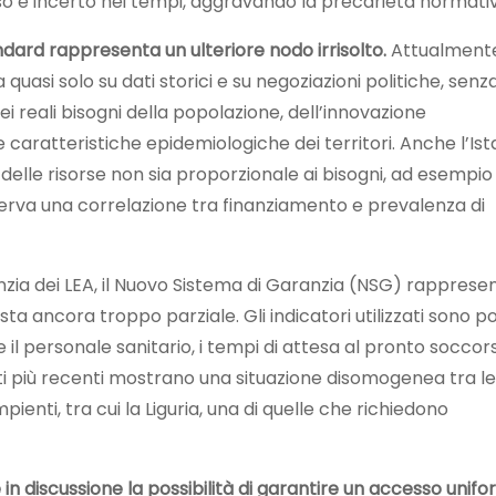
o e incerto nei tempi, aggravando la precarietà normativ
ndard rappresenta un ulteriore nodo irrisolto.
Attualmente
quasi solo su dati storici e su negoziazioni politiche, senz
reali bisogni della popolazione, dell’innovazione
e caratteristiche epidemiologiche dei territori. Anche l’Ist
delle risorse non sia proporzionale ai bisogni, ad esempio
serva una correlazione tra finanziamento e prevalenza di
nzia dei LEA, il Nuovo Sistema di Garanzia (NSG) rapprese
ta ancora troppo parziale. Gli indicatori utilizzati sono p
l personale sanitario, i tempi di attesa al pronto soccor
ati più recenti mostrano una situazione disomogenea tra le
pienti, tra cui la Liguria, una di quelle che richiedono
n discussione la possibilità di garantire un accesso unif