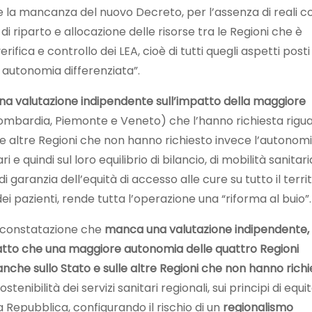
e la mancanza del nuovo Decreto, per l’assenza di reali co
i riparto e allocazione delle risorse tra le Regioni che è
rifica e controllo dei LEA, cioè di tutti quegli aspetti posti
 autonomia differenziata”.
una valutazione indipendente sull’impatto della maggiore
 Lombardia, Piemonte e Veneto) che l’hanno richiesta rigu
 e le altre Regioni che non hanno richiesto invece l’autonom
 e quindi sul loro equilibrio di bilancio, di mobilità sanitari
di garanzia dell’equità di accesso alle cure su tutto il terri
 dei pazienti, rende tutta l’operazione una “riforma al buio”
a constatazione che
manca una valutazione indipendente,
mpatto che una maggiore autonomia delle quattro Regioni
anche sullo Stato e sulle altre Regioni che non hanno rich
sostenibilità dei servizi sanitari regionali, sui principi di equi
la Repubblica, configurando il rischio di un
regionalismo