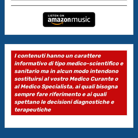
I contenuti hanno un carattere
informativo di tipo medico-scientifico e
sanitario ma in alcun modo intendono
sostituirsi al vostro Medico Curante o
al Medico Specialista, ai quali bisogna
sempre fare riferimento e ai quali
spettano le decisioni diagnostiche e
terapeutiche