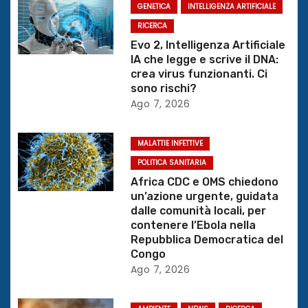
GENETICA
INTELLIGENZA ARTIFICIALE
i
RICERCA
o
Evo 2, Intelligenza Artificiale
IA che legge e scrive il DNA:
n
crea virus funzionanti. Ci
sono rischi?
e
Ago 7, 2026
a
MALATTIE INFETTIVE
r
POLITICA SANITARIA
Africa CDC e OMS chiedono
t
un’azione urgente, guidata
dalle comunità locali, per
i
contenere l’Ebola nella
Repubblica Democratica del
c
Congo
Ago 7, 2026
o