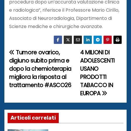
procedura dopo un’accurata valutazione clinica
e radiologica”, riferisce il Professore Mario Cirillo,
Associato di Neuroradiologia, Dipartimento di
Scienze mediche e chirurgiche avanzate.
Tumore ovarico,
4 MILIONI DI
N
digiuno subito prima e
ADOLESCENTI
a
dopo la chemioterapia
USANO
migliora la risposta al
PRODOTTI
v
trattamento #ASCO26
TABACCO IN
i
EUROPA
g
a
Articoli correlati
z