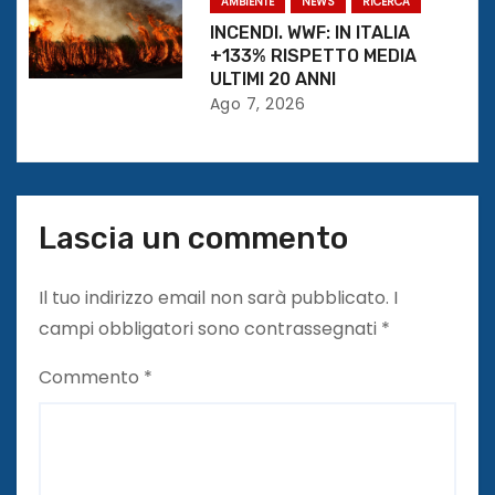
l
AMBIENTE
NEWS
RICERCA
INCENDI. WWF: IN ITALIA
i
+133% RISPETTO MEDIA
ULTIMI 20 ANNI
Ago 7, 2026
Lascia un commento
Il tuo indirizzo email non sarà pubblicato.
I
campi obbligatori sono contrassegnati
*
Commento
*