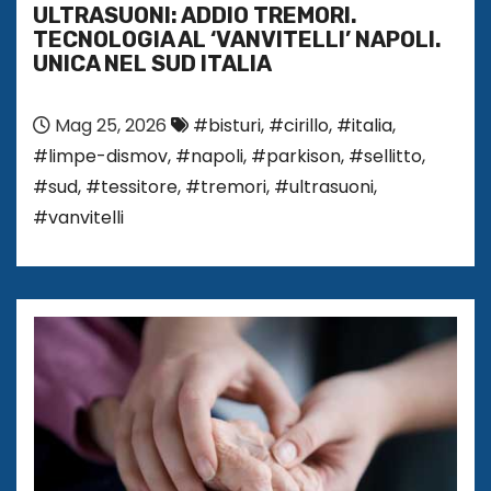
ULTRASUONI: ADDIO TREMORI.
TECNOLOGIA AL ‘VANVITELLI’ NAPOLI.
UNICA NEL SUD ITALIA
Mag 25, 2026
#bisturi
,
#cirillo
,
#italia
,
#limpe-dismov
,
#napoli
,
#parkison
,
#sellitto
,
#sud
,
#tessitore
,
#tremori
,
#ultrasuoni
,
#vanvitelli