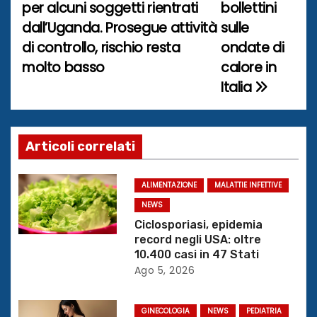
a
per alcuni soggetti rientrati
bollettini
dall’Uganda. Prosegue attività
sulle
v
di controllo, rischio resta
ondate di
i
molto basso
calore in
Italia
g
a
z
Articoli correlati
i
ALIMENTAZIONE
MALATTIE INFETTIVE
o
NEWS
Ciclosporiasi, epidemia
n
record negli USA: oltre
10.400 casi in 47 Stati
e
Ago 5, 2026
a
GINECOLOGIA
NEWS
PEDIATRIA