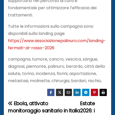
supportarlo nel percorso di cura è
fondamentale per ottimizzare l’efficacia dei
trattamenti.
Tutte le informazioni sulla campagna sono
disponibili sulla landing page
https://www.associazionepalinuro.com/landing-
fermati-al-rosso-2026
campagna, tumore, cancro, vescica, sangue,
diagnosi, piemonte, palinuro, berardo, città della
salute, torino, incidenza, fiorini, asportazione,
metastasi, molinette, chirurgia, bardari, rischio,
Ebola, attivato
Estate
N
monitoraggio sanitario in Italia
2026: i