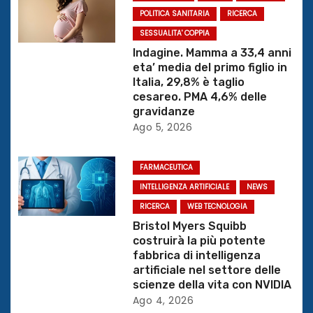
r
POLITICA SANITARIA
RICERCA
SESSUALITA' COPPIA
t
Indagine. Mamma a 33,4 anni
i
eta’ media del primo figlio in
Italia, 29,8% è taglio
c
cesareo. PMA 4,6% delle
gravidanze
o
Ago 5, 2026
l
FARMACEUTICA
i
INTELLIGENZA ARTIFICIALE
NEWS
RICERCA
WEB TECNOLOGIA
Bristol Myers Squibb
costruirà la più potente
fabbrica di intelligenza
artificiale nel settore delle
scienze della vita con NVIDIA
Ago 4, 2026