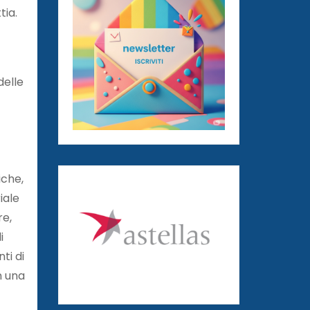
tia.
delle
iche,
iale
re,
i
ti di
n una