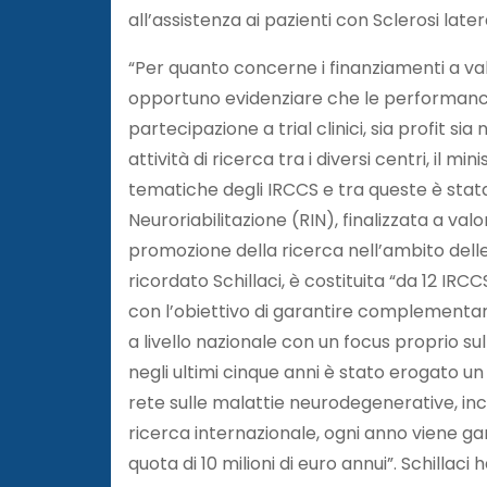
all’assistenza ai pazienti con Sclerosi late
“Per quanto concerne i finanziamenti a va
opportuno evidenziare che le performance
partecipazione a trial clinici, sia profit s
attività di ricerca tra i diversi centri, il 
tematiche degli IRCCS e tra queste è stata
Neuroriabilitazione (RIN), finalizzata a val
promozione della ricerca nell’ambito delle
ricordato Schillaci, è costituita “da 12 IRC
con l’obiettivo di garantire complementari
a livello nazionale con un focus proprio sul
negli ultimi cinque anni è stato erogato u
rete sulle malattie neurodegenerative, incl
ricerca internazionale, ogni anno viene ga
quota di 10 milioni di euro annui”. Schillac