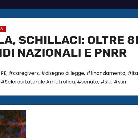
CA
SLA, SCHILLACI: OLTRE 8
DI NAZIONALI E PNRR
ARE
,
#caregivers
,
#disegno di legge
,
#finanziamento
,
#ita
,
#Sclerosi Laterale Amiotrofica
,
#senato
,
#sla
,
#ssn