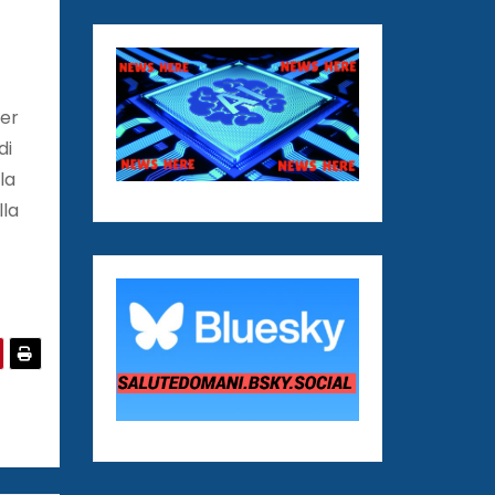
ver
di
la
lla