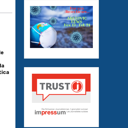
le
la
tica