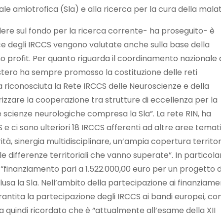
rale amiotrofica (Sla) e alla ricerca per la cura della malat
lere sul fondo per la ricerca corrente- ha proseguito- è
 degli IRCCS vengono valutate anche sulla base della
ia no profit. Per quanto riguarda il coordinamento nazionale 
ministero ha sempre promosso la costituzione delle reti
 riconosciuta la Rete IRCCS delle Neuroscienze e della
orizzare la cooperazione tra strutture di eccellenza per la
 scienze neurologiche compresa la Sla”. La rete RIN, ha
CS e ci sono ulteriori 18 IRCCS afferenti ad altre aree temat
tà, sinergia multidisciplinare, un’ampia copertura territor
le differenze territoriali che vanno superate”. In particola
n “finanziamento pari a 1.522.000,00 euro per un progetto d
usa la Sla. Nell’ambito della partecipazione ai finanziamen
rantita la partecipazione degli IRCCS ai bandi europei, co
i ha quindi ricordato che è “attualmente all’esame della XII