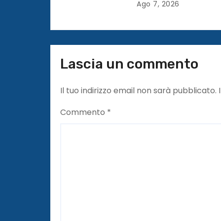
Ago 7, 2026
t
i
c
Lascia un commento
o
l
Il tuo indirizzo email non sarà pubblicato.
i
Commento
*