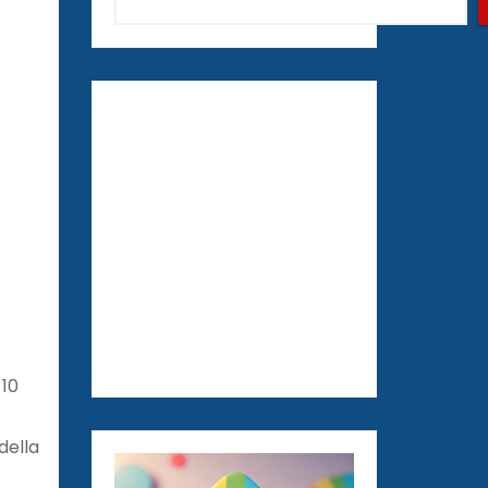
 10
della