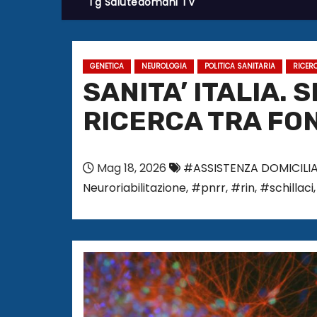
Tg Salutedomani TV
GENETICA
NEUROLOGIA
POLITICA SANITARIA
RICER
SANITA’ ITALIA. 
RICERCA TRA FON
Mag 18, 2026
#ASSISTENZA DOMICILI
Neuroriabilitazione
,
#pnrr
,
#rin
,
#schillaci