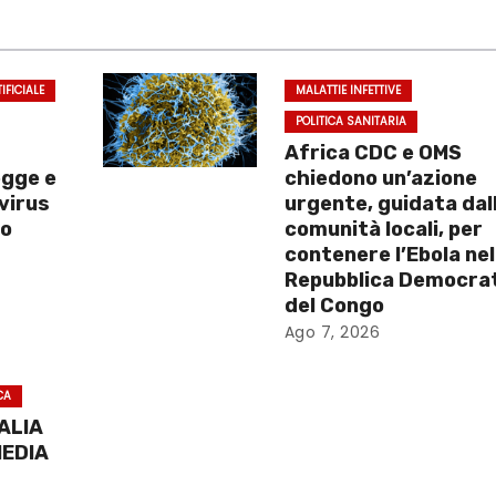
IFICIALE
MALATTIE INFETTIVE
POLITICA SANITARIA
Africa CDC e OMS
egge e
chiedono un’azione
 virus
urgente, guidata dal
no
comunità locali, per
contenere l’Ebola nel
Repubblica Democra
del Congo
Ago 7, 2026
CA
TALIA
MEDIA