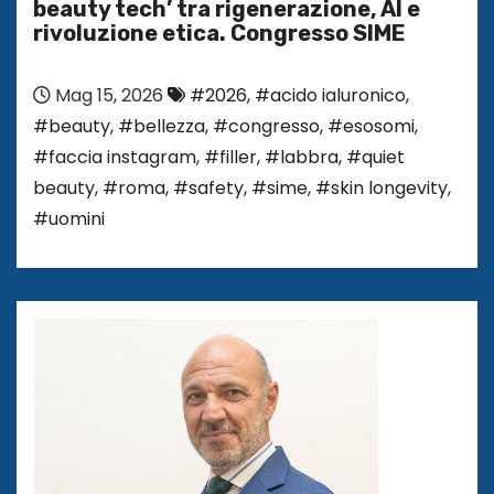
beauty tech’ tra rigenerazione, AI e
rivoluzione etica. Congresso SIME
Mag 15, 2026
#2026
,
#acido ialuronico
,
#beauty
,
#bellezza
,
#congresso
,
#esosomi
,
#faccia instagram
,
#filler
,
#labbra
,
#quiet
beauty
,
#roma
,
#safety
,
#sime
,
#skin longevity
,
#uomini