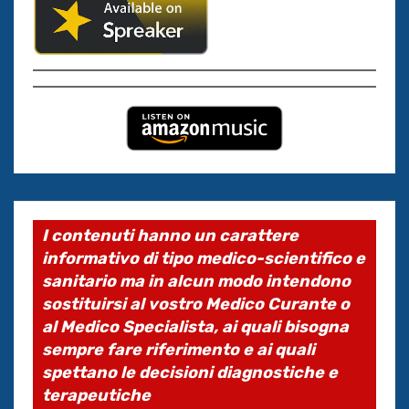
I contenuti hanno un carattere
informativo di tipo medico-scientifico e
sanitario ma in alcun modo intendono
sostituirsi al vostro Medico Curante o
al Medico Specialista, ai quali bisogna
sempre fare riferimento e ai quali
spettano le decisioni diagnostiche e
terapeutiche