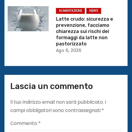
i
c
ALIMENTAZIONE
NEWS
Latte crudo: sicurezza e
o
prevenzione, facciamo
chiarezza sui rischi dei
l
formaggi da latte non
pastorizzato
i
Ago 6, 2026
Lascia un commento
Il tuo indirizzo email non sarà pubblicato.
I
campi obbligatori sono contrassegnati
*
Commento
*