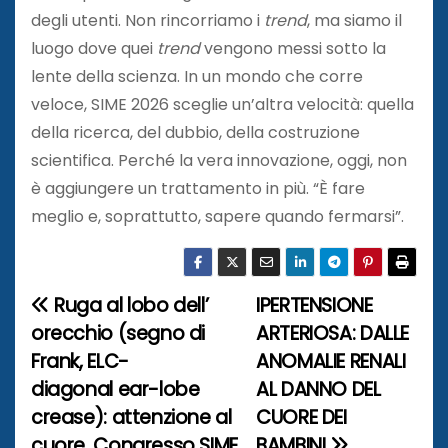
degli utenti. Non rincorriamo i
trend
, ma siamo il
luogo dove quei
trend
vengono messi sotto la
lente della scienza. In un mondo che corre
veloce, SIME 2026 sceglie un’altra velocità: quella
della ricerca, del dubbio, della costruzione
scientifica. Perché la vera innovazione, oggi, non
è aggiungere un trattamento in più. “È fare
meglio e, soprattutto, sapere quando fermarsi”.
Ruga al lobo dell’
IPERTENSIONE
N
orecchio (segno di
ARTERIOSA: DALLE
a
Frank, ELC-
ANOMALIE RENALI
diagonal ear-lobe
AL DANNO DEL
v
crease): attenzione al
CUORE DEI
i
cuore. Congresso SIME
BAMBINI