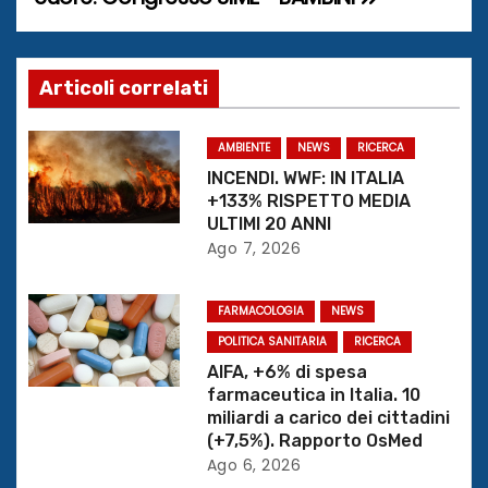
g
a
Articoli correlati
z
AMBIENTE
NEWS
RICERCA
i
INCENDI. WWF: IN ITALIA
+133% RISPETTO MEDIA
o
ULTIMI 20 ANNI
Ago 7, 2026
n
e
FARMACOLOGIA
NEWS
POLITICA SANITARIA
RICERCA
a
AIFA, +6% di spesa
r
farmaceutica in Italia. 10
miliardi a carico dei cittadini
t
(+7,5%). Rapporto OsMed
Ago 6, 2026