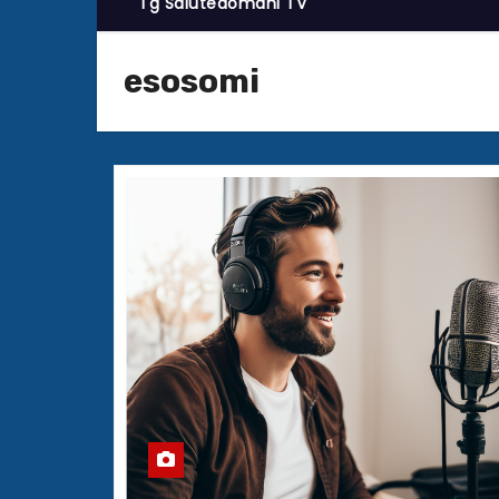
Tg Salutedomani TV
esosomi