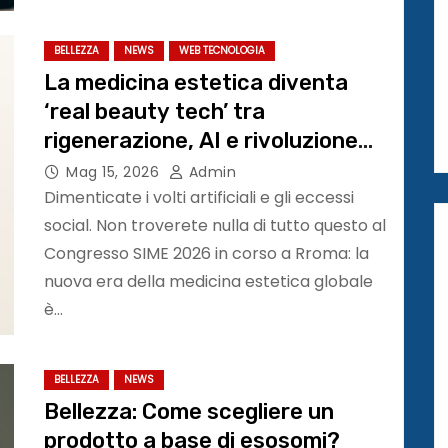
BELLEZZA
NEWS
WEB TECNOLOGIA
La medicina estetica diventa
‘real beauty tech’ tra
rigenerazione, AI e rivoluzione
etica. Congresso SIME
Mag 15, 2026
Admin
Dimenticate i volti artificiali e gli eccessi
social. Non troverete nulla di tutto questo al
Congresso SIME 2026 in corso a Rroma: la
nuova era della medicina estetica globale
è…
BELLEZZA
NEWS
Bellezza: Come scegliere un
prodotto a base di esosomi?