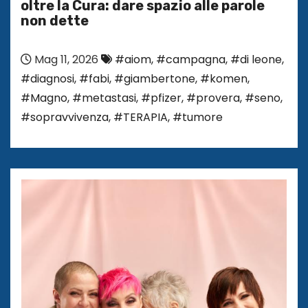
oltre la Cura: dare spazio alle parole
non dette
Mag 11, 2026
#aiom
,
#campagna
,
#di leone
,
#diagnosi
,
#fabi
,
#giambertone
,
#komen
,
#Magno
,
#metastasi
,
#pfizer
,
#provera
,
#seno
,
#sopravvivenza
,
#TERAPIA
,
#tumore