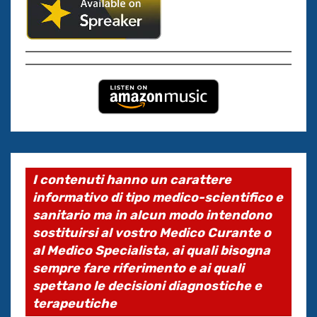
I contenuti hanno un carattere
informativo di tipo medico-scientifico e
sanitario ma in alcun modo intendono
sostituirsi al vostro Medico Curante o
al Medico Specialista, ai quali bisogna
sempre fare riferimento e ai quali
spettano le decisioni diagnostiche e
terapeutiche