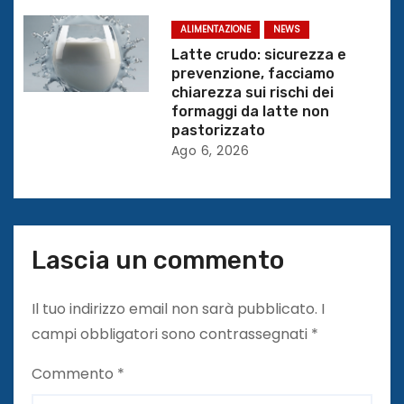
r
t
ALIMENTAZIONE
NEWS
Latte crudo: sicurezza e
i
prevenzione, facciamo
chiarezza sui rischi dei
c
formaggi da latte non
pastorizzato
o
Ago 6, 2026
l
i
Lascia un commento
Il tuo indirizzo email non sarà pubblicato.
I
campi obbligatori sono contrassegnati
*
Commento
*