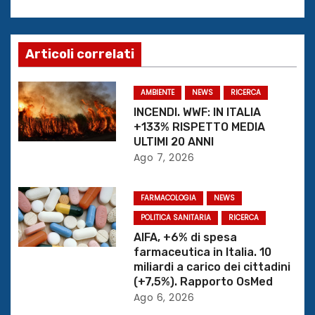
v
i
Articoli correlati
g
AMBIENTE
NEWS
RICERCA
a
INCENDI. WWF: IN ITALIA
+133% RISPETTO MEDIA
z
ULTIMI 20 ANNI
Ago 7, 2026
i
o
FARMACOLOGIA
NEWS
POLITICA SANITARIA
RICERCA
n
AIFA, +6% di spesa
e
farmaceutica in Italia. 10
miliardi a carico dei cittadini
a
(+7,5%). Rapporto OsMed
Ago 6, 2026