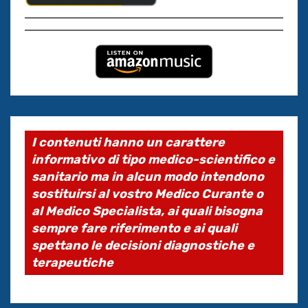
I contenuti hanno un carattere
informativo di tipo medico-scientifico e
sanitario ma in alcun modo intendono
sostituirsi al vostro Medico Curante o
al Medico Specialista, ai quali bisogna
sempre fare riferimento e ai quali
spettano le decisioni diagnostiche e
terapeutiche