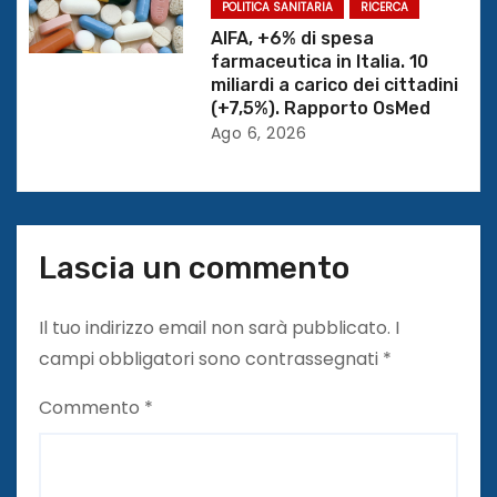
POLITICA SANITARIA
RICERCA
i
AIFA, +6% di spesa
farmaceutica in Italia. 10
c
miliardi a carico dei cittadini
(+7,5%). Rapporto OsMed
o
Ago 6, 2026
l
i
Lascia un commento
Il tuo indirizzo email non sarà pubblicato.
I
campi obbligatori sono contrassegnati
*
Commento
*