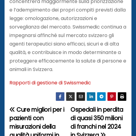
concentrerà maggiormente sulla priorizzazione
e l’adempimento dei propri compiti previsti dalla
legge: omologazione, autorizzazioni e
sorveglianza del mercato. Swissmedic continua a
impegnarsi affinché sul mercato svizzero gli
agenti terapeutici siano efficaci, sicuri e di alta
qualità, e contribuisce in modo determinante a
proteggere efficacemente la salute di persone e
animali in Svizzera.
Rapporti di gestione di Swissmedic
Cure migliori per i
Ospedali in perdita
N
pazienti con
di quasi 350 milioni
a
misurazioni della
di franchi nel 2024
qualità uniformi in
in Svizzera