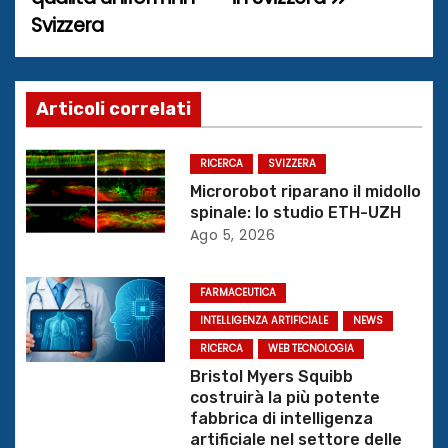
v
Svizzera
i
g
Articoli correlati
a
z
RICERCA
SVIZZERA
Microrobot riparano il midollo
i
spinale: lo studio ETH-UZH
Ago 5, 2026
o
n
FARMACEUTICA
INTELLIGENZA ARTIFICIALE
NEWS
e
RICERCA
WEB TECNOLOGIA
a
Bristol Myers Squibb
costruirà la più potente
r
fabbrica di intelligenza
artificiale nel settore delle