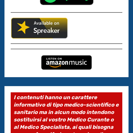
I contenuti hanno un carattere
informativo di tipo medico-scientifico e
sanitario ma in alcun modo intendono
sostituirsi al vostro Medico Curante o
al Medico Specialista, ai quali bisogna