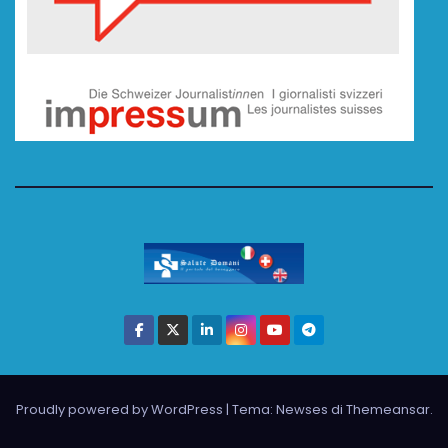
Proudly powered by WordPress
|
Tema: Newses di
Themeansar
.