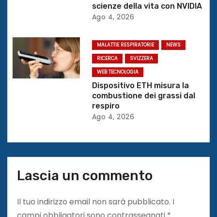
t
scienze della vita con NVIDIA
Ago 4, 2026
i
c
MALATTIE RESPIRATORIE
NEWS
RICERCA
SVIZZERA
o
WEB TECNOLOGIA
Dispositivo ETH misura la
l
combustione dei grassi dal
respiro
i
Ago 4, 2026
Lascia un commento
Il tuo indirizzo email non sarà pubblicato.
I
campi obbligatori sono contrassegnati
*