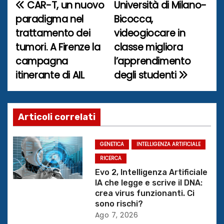
CAR-T, un nuovo
Università di Milano-
N
paradigma nel
Bicocca,
a
trattamento dei
videogiocare in
tumori. A Firenze la
classe migliora
v
campagna
l’apprendimento
i
itinerante di AIL
degli studenti
g
a
Articoli correlati
z
GENETICA
INTELLIGENZA ARTIFICIALE
i
RICERCA
o
Evo 2, Intelligenza Artificiale
IA che legge e scrive il DNA:
n
crea virus funzionanti. Ci
sono rischi?
e
Ago 7, 2026