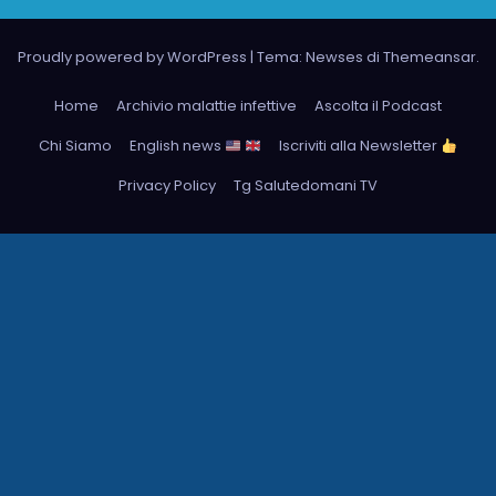
Proudly powered by WordPress
|
Tema: Newses di
Themeansar
.
Home
Archivio malattie infettive
Ascolta il Podcast
Chi Siamo
English news
Iscriviti alla Newsletter
Privacy Policy
Tg Salutedomani TV