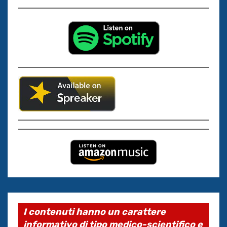
I contenuti hanno un carattere
informativo di tipo medico-scientifico e