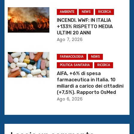
a
AMBIENTE
NEWS
RICERCA
r
INCENDI. WWF: IN ITALIA
+133% RISPETTO MEDIA
t
ULTIMI 20 ANNI
Ago 7, 2026
i
c
FARMACOLOGIA
NEWS
POLITICA SANITARIA
RICERCA
o
AIFA, +6% di spesa
farmaceutica in Italia. 10
l
miliardi a carico dei cittadini
(+7,5%). Rapporto OsMed
i
Ago 6, 2026