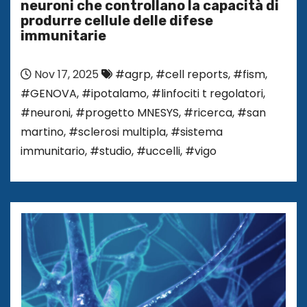
neuroni che controllano la capacità di
produrre cellule delle difese
immunitarie
Nov 17, 2025
#agrp
,
#cell reports
,
#fism
,
#GENOVA
,
#ipotalamo
,
#linfociti t regolatori
,
#neuroni
,
#progetto MNESYS
,
#ricerca
,
#san
martino
,
#sclerosi multipla
,
#sistema
immunitario
,
#studio
,
#uccelli
,
#vigo