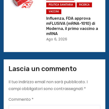
l
POLITICA SANITARIA
RICERCA
VACCINI
i
Influenza, FDA approva
mFLUSIVA (mRNA-1010) di
Moderna, il primo vaccino a
mRNA
Ago 6, 2026
Lascia un commento
Il tuo indirizzo email non sarà pubblicato.
I
campi obbligatori sono contrassegnati
*
Commento
*