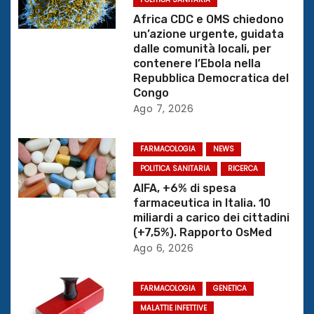
z
Africa CDC e OMS chiedono
i
un’azione urgente, guidata
dalle comunità locali, per
o
contenere l’Ebola nella
Repubblica Democratica del
n
Congo
Ago 7, 2026
e
a
FARMACOLOGIA
NEWS
POLITICA SANITARIA
RICERCA
r
AIFA, +6% di spesa
farmaceutica in Italia. 10
t
miliardi a carico dei cittadini
(+7,5%). Rapporto OsMed
i
Ago 6, 2026
c
FARMACOLOGIA
GENETICA
o
MALATTIE INFETTIVE