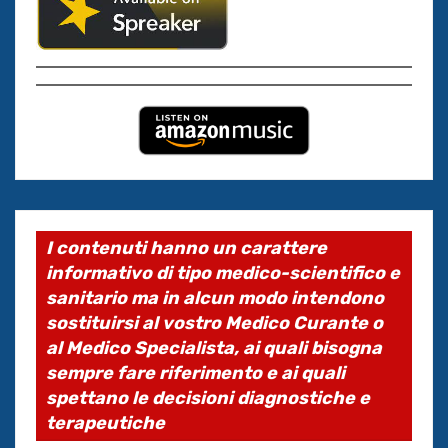
I contenuti hanno un carattere
informativo di tipo medico-scientifico e
sanitario ma in alcun modo intendono
sostituirsi al vostro Medico Curante o
al Medico Specialista, ai quali bisogna
sempre fare riferimento e ai quali
spettano le decisioni diagnostiche e
terapeutiche