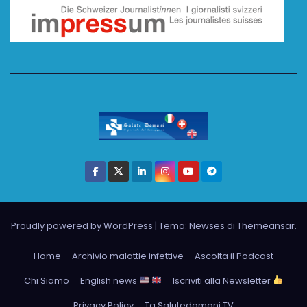
Proudly powered by WordPress
|
Tema: Newses di
Themeansar
.
Home
Archivio malattie infettive
Ascolta il Podcast
Chi Siamo
English news
Iscriviti alla Newsletter
Privacy Policy
Tg Salutedomani TV