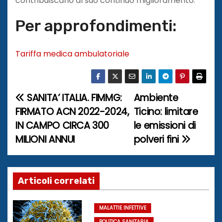
contribuiscano al suo continuo miglioramento.
Per approfondimenti:
Tariffa medica ambulatoriale
SANITA’ ITALIA. FIMMG:
Ambiente
N
FIRMATO ACN 2022-2024,
Ticino: limitare
a
IN CAMPO CIRCA 300
le emissioni di
MILIONI ANNUI
polveri fini
v
i
g
Articoli correlati
a
MALATTIE INFETTIVE
POLITICA SANITARIA