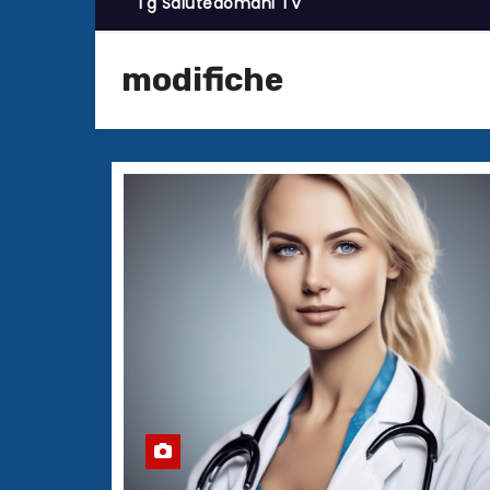
Tg Salutedomani TV
modifiche