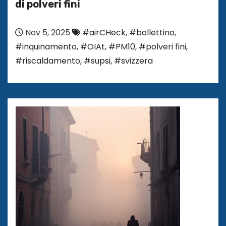
di polveri fini
Nov 5, 2025
#airCHeck
,
#bollettino
,
#inquinamento
,
#OIAt
,
#PM10
,
#polveri fini
,
#riscaldamento
,
#supsi
,
#svizzera