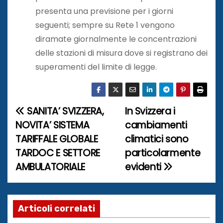
presenta una previsione per i giorni
seguenti; sempre su Rete 1 vengono
diramate giornalmente le concentrazioni
delle stazioni di misura dove si registrano dei
superamenti del limite di legge.
SANITA’ SVIZZERA,
In Svizzera i
N
NOVITA’ SISTEMA
cambiamenti
a
TARIFFALE GLOBALE
climatici sono
TARDOC E SETTORE
particolarmente
v
AMBULATORIALE
evidenti
i
g
Articoli correlati
a