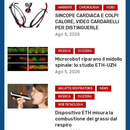
z
AMBIENTE
CARDIOLOGIA
VIDEO
SINCOPE CARDIACA E COLPI
i
CALORE, VIDEO CARDARELLI
PER DISTINGUERLE
o
Ago 5, 2026
n
RICERCA
SVIZZERA
e
Microrobot riparano il midollo
spinale: lo studio ETH-UZH
a
Ago 5, 2026
r
MALATTIE RESPIRATORIE
NEWS
t
RICERCA
SVIZZERA
i
WEB TECNOLOGIA
Dispositivo ETH misura la
c
combustione dei grassi dal
respiro