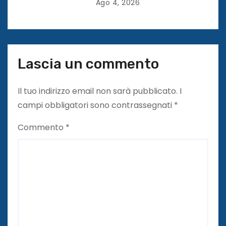
o
Ago 4, 2026
l
i
Lascia un commento
Il tuo indirizzo email non sarà pubblicato.
I
campi obbligatori sono contrassegnati
*
Commento
*