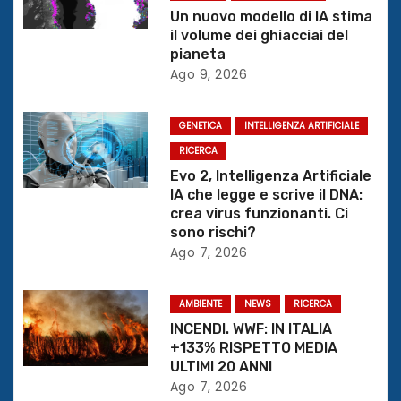
i
Un nuovo modello di IA stima
il volume dei ghiacciai del
o
pianeta
Ago 9, 2026
n
e
GENETICA
INTELLIGENZA ARTIFICIALE
RICERCA
a
Evo 2, Intelligenza Artificiale
r
IA che legge e scrive il DNA:
crea virus funzionanti. Ci
t
sono rischi?
Ago 7, 2026
i
c
AMBIENTE
NEWS
RICERCA
INCENDI. WWF: IN ITALIA
o
+133% RISPETTO MEDIA
ULTIMI 20 ANNI
l
Ago 7, 2026