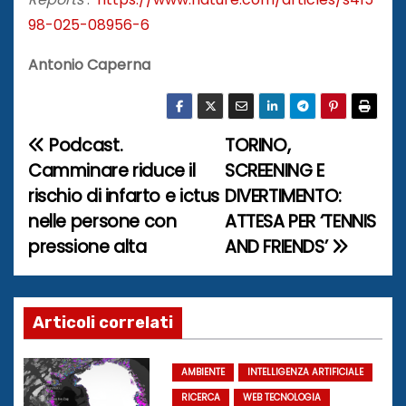
98-025-08956-6
Antonio Caperna
Podcast.
TORINO,
N
Camminare riduce il
SCREENING E
a
rischio di infarto e ictus
DIVERTIMENTO:
nelle persone con
ATTESA PER ‘TENNIS
v
pressione alta
AND FRIENDS’
i
g
Articoli correlati
a
z
AMBIENTE
INTELLIGENZA ARTIFICIALE
RICERCA
WEB TECNOLOGIA