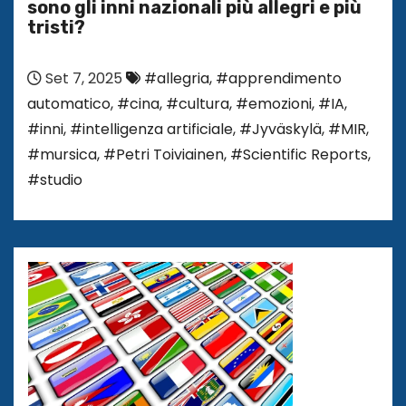
sono gli inni nazionali più allegri e più
tristi?
Set 7, 2025
#allegria
,
#apprendimento
automatico
,
#cina
,
#cultura
,
#emozioni
,
#IA
,
#inni
,
#intelligenza artificiale
,
#Jyväskylä
,
#MIR
,
#mursica
,
#Petri Toiviainen
,
#Scientific Reports
,
#studio