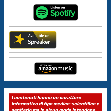
I contenuti hanno un carattere
informativo di tipo medico-scientifico e
sanitario ma in alcun modo intendono