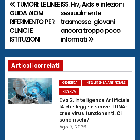
TUMORI: LE LINEE
ISS. Hiv, Aids e infezioni
N
GUIDA AIOM
sessualmente
a
RIFERIMENTO PER
trasmesse: giovani
CLINICI E
ancora troppo poco
v
ISTITUZIONI
informati
i
g
Articoli correlati
a
z
GENETICA
INTELLIGENZA ARTIFICIALE
RICERCA
i
Evo 2, Intelligenza Artificiale
IA che legge e scrive il DNA:
o
crea virus funzionanti. Ci
sono rischi?
n
Ago 7, 2026
e