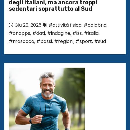
degli italiani, ma ancora troppi
sedentari soprattutto al Sud
Giu 20, 2025
#attività fisica
,
#calabria
,
#cnapps
,
#dati
,
#indagine
,
#iss
,
#italia
,
#masocco
,
#passi
,
#regioni
,
#sport
,
#sud