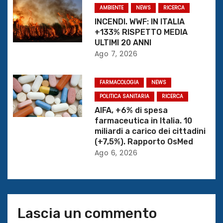
AMBIENTE
NEWS
RICERCA
a
INCENDI. WWF: IN ITALIA
+133% RISPETTO MEDIA
r
ULTIMI 20 ANNI
Ago 7, 2026
t
i
FARMACOLOGIA
NEWS
c
POLITICA SANITARIA
RICERCA
AIFA, +6% di spesa
o
farmaceutica in Italia. 10
miliardi a carico dei cittadini
l
(+7,5%). Rapporto OsMed
Ago 6, 2026
i
Lascia un commento