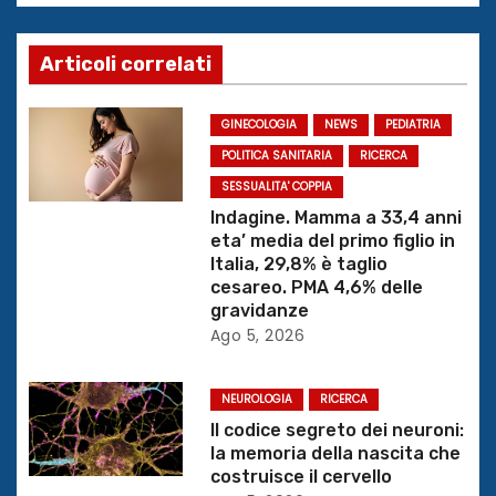
g
a
Articoli correlati
z
GINECOLOGIA
NEWS
PEDIATRIA
i
POLITICA SANITARIA
RICERCA
o
SESSUALITA' COPPIA
Indagine. Mamma a 33,4 anni
n
eta’ media del primo figlio in
Italia, 29,8% è taglio
e
cesareo. PMA 4,6% delle
gravidanze
a
Ago 5, 2026
r
NEUROLOGIA
RICERCA
t
Il codice segreto dei neuroni:
la memoria della nascita che
i
costruisce il cervello