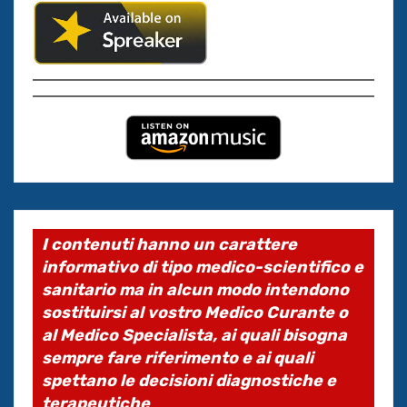
I contenuti hanno un carattere
informativo di tipo medico-scientifico e
sanitario ma in alcun modo intendono
sostituirsi al vostro Medico Curante o
al Medico Specialista, ai quali bisogna
sempre fare riferimento e ai quali
spettano le decisioni diagnostiche e
terapeutiche