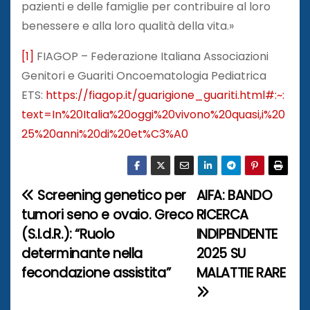
pazienti e delle famiglie per contribuire al loro
benessere e alla loro qualità della vita.»
[1]
FIAGOP – Federazione Italiana Associazioni
Genitori e Guariti Oncoematologia Pediatrica
ETS:
https://fiagop.it/guarigione_guariti.html#:~:
text=In%20Italia%20oggi%20vivono%20quasi,i%20
25%20anni%20di%20et%C3%A0
Screening genetico per
AIFA: BANDO
N
tumori seno e ovaio. Greco
RICERCA
a
(S.I.d.R.): “Ruolo
INDIPENDENTE
determinante nella
2025 SU
v
fecondazione assistita”
MALATTIE RARE
i