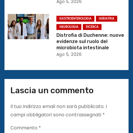
Ago 5, 2026
c
o
GASTROENTEROLOGIA
GERIATRIA
NEUROLOGIA
RICERCA
l
Distrofia di Duchenne: nuove
evidenze sul ruolo del
i
microbiota intestinale
Ago 5, 2026
Lascia un commento
Il tuo indirizzo email non sarà pubblicato.
I
campi obbligatori sono contrassegnati
*
Commento
*