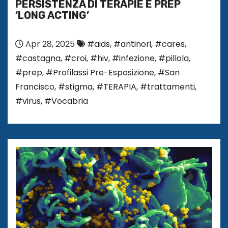
PERSISTENZA DI TERAPIE E PREP
‘LONG ACTING’
Apr 28, 2025
#aids
,
#antinori
,
#cares
,
#castagna
,
#croi
,
#hiv
,
#infezione
,
#pillola
,
#prep
,
#Profilassi Pre-Esposizione
,
#San
Francisco
,
#stigma
,
#TERAPIA
,
#trattamenti
,
#virus
,
#Vocabria