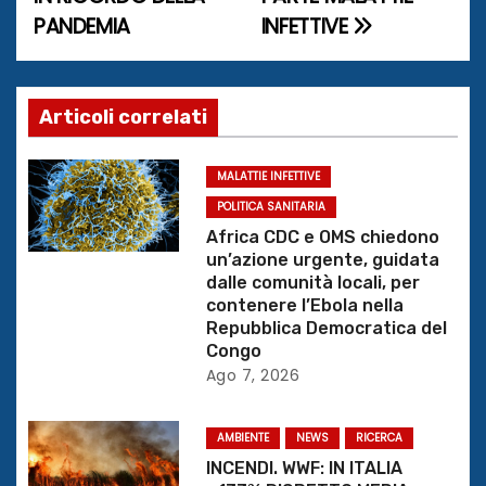
v
PANDEMIA
INFETTIVE
i
g
Articoli correlati
a
z
MALATTIE INFETTIVE
POLITICA SANITARIA
i
Africa CDC e OMS chiedono
un’azione urgente, guidata
o
dalle comunità locali, per
contenere l’Ebola nella
n
Repubblica Democratica del
Congo
e
Ago 7, 2026
a
AMBIENTE
NEWS
RICERCA
r
INCENDI. WWF: IN ITALIA