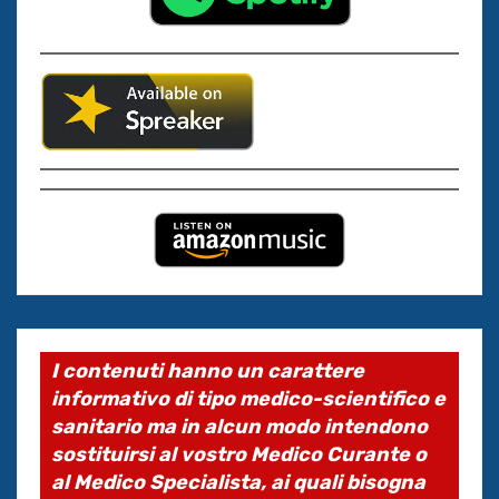
I contenuti hanno un carattere
informativo di tipo medico-scientifico e
sanitario ma in alcun modo intendono
sostituirsi al vostro Medico Curante o
al Medico Specialista, ai quali bisogna