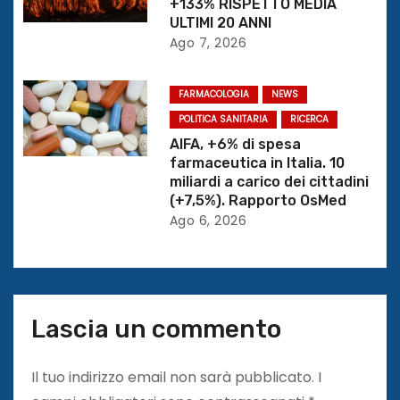
+133% RISPETTO MEDIA
t
ULTIMI 20 ANNI
Ago 7, 2026
i
c
FARMACOLOGIA
NEWS
o
POLITICA SANITARIA
RICERCA
AIFA, +6% di spesa
l
farmaceutica in Italia. 10
miliardi a carico dei cittadini
i
(+7,5%). Rapporto OsMed
Ago 6, 2026
Lascia un commento
Il tuo indirizzo email non sarà pubblicato.
I