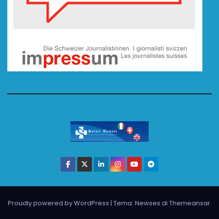
Proudly powered by WordPress
|
Tema: Newses di
Themeansar
.