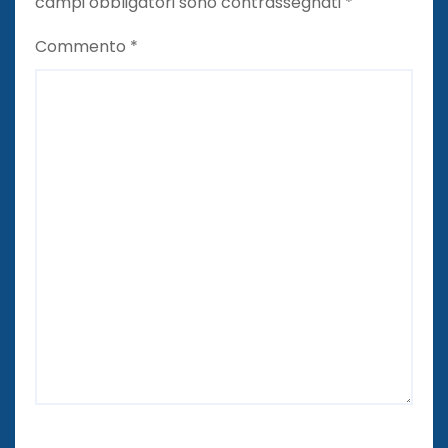
campi obbligatori sono contrassegnati
*
Commento
*