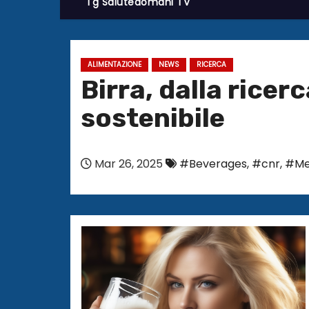
Tg Salutedomani TV
ALIMENTAZIONE
NEWS
RICERCA
Birra, dalla ricer
sostenibile
Mar 26, 2025
#Beverages
,
#cnr
,
#Me