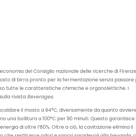
oeconomia del Consiglio nazionale delle ricerche di Firenz
osto di birra pronto per la fermentazione senza passare
sso tutte le caratteristiche chimiche e organolettiche. I
sulla rivista
Beverages
.
 scaldare il mosto a 94°C, diversamente da quanto avvien
ono una bollitura a 100°C per 90 minuti. Questo garantisce
rgia di oltre l’80%. Oltre a ciò, la cavitazione elimina il
 che restituisce odori e sapori sgradevoli alla bevanda, 