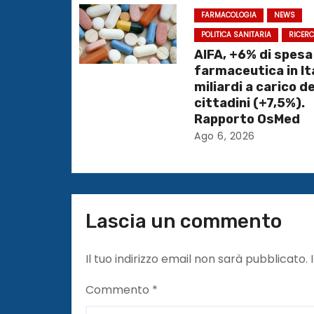
o
FARMACOLOGIA
NEWS
n
POLITICA SANITARIA
RICER
AIFA, +6% di spesa
e
farmaceutica in Ita
miliardi a carico de
a
cittadini (+7,5%).
Rapporto OsMed
r
Ago 6, 2026
t
i
c
Lascia un commento
o
Il tuo indirizzo email non sarà pubblicato.
l
Commento
*
i