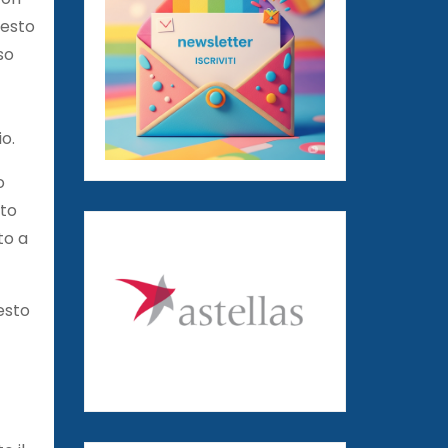
uesto
so
o.
o
sto
to a
uesto