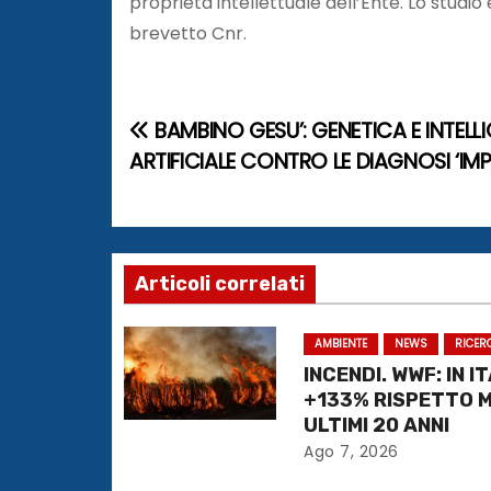
proprietà intellettuale dell’Ente. Lo studio è
brevetto Cnr.
BAMBINO GESU’: GENETICA E INTELL
N
ARTIFICIALE CONTRO LE DIAGNOSI ‘IMPO
a
v
i
Articoli correlati
g
AMBIENTE
NEWS
RICER
a
INCENDI. WWF: IN I
+133% RISPETTO 
z
ULTIMI 20 ANNI
i
Ago 7, 2026