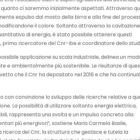
a quanto ci saremmo inizialmente aspettati. Attraverso q
ente espulso dal mosto della birra e alla fine del proces
 modificandone il colore. Soltanto attraverso la cavitazione
titativo di energia, è stato possibile ottenere questi
, primo ricercatore del Cnr-Ibe e coordinatore dello studi
 possibile applicazione su scala industriale, delinea un mod
e e ambientalmente più sostenibile. Le risultanze di que
evetto che il Cnr ha depositato nel 2016 e che ha continua
uto con convinzione lo sviluppo delle ricerche relative a q
one. La possibilità di utilizzare soltanto energia elettrica,
ili, rappresenta una svolta e un impulso concreto alla
entari più energivori”, sostiene Maria Carmela Basile,
 ricerca del Cnr, la struttura che gestisce e tutela la