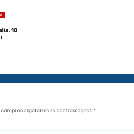
CA
lia. 10
i
I campi obbligatori sono contrassegnati
*