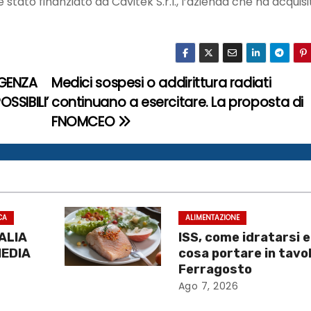
 stato finanziato da Cavitek S.r.l., l’azienda che ha acquisit
IGENZA
Medici sospesi o addirittura radiati
SSIBILI’
continuano a esercitare. La proposta di
FNOMCEO
CA
ALIMENTAZIONE
TALIA
ISS, come idratarsi e
MEDIA
cosa portare in tavol
Ferragosto
Ago 7, 2026