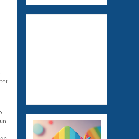
e
 per
e
 un
con