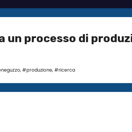
ca un processo di produz
neguzzo
,
#produzione
,
#ricerca